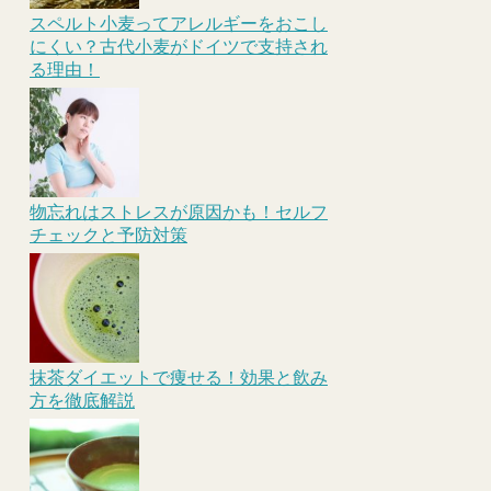
スペルト小麦ってアレルギーをおこし
にくい？古代小麦がドイツで支持され
る理由！
物忘れはストレスが原因かも！セルフ
チェックと予防対策
抹茶ダイエットで痩せる！効果と飲み
方を徹底解説