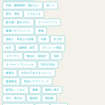
不眠・睡眠障害・眠れない
肩こり
育毛・薄毛
プラセンタ
疲労感・疲れやすい
スーパーフード
健康にサプリメント
便秘
芸能人・有名人の話題
白髪
冷え性
妊活
血糖値・血圧
ダイエット商品
コラーゲン
物忘れ・認知症
洗顔
オールインワンジェル
50代の悩み
健康法
生活の工夫でダイエット
健康商品
美容にサプリメント
肌荒れ・ニキビ
腰痛
健康に漢方
毛穴・黒ずみ
脂肪肝
関節痛