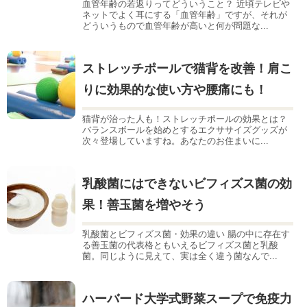
血管年齢の若返りってどういうこと？ 近頃テレビや
ネットでよく耳にする「血管年齢」ですが、それが
どういうもので血管年齢が高いと何が問題な...
ストレッチポールで猫背を改善！肩こ
りに効果的な使い方や腰痛にも！
猫背が治った人も！ストレッチポールの効果とは？
バランスボールを始めとするエクササイズグッズが
次々登場していますね。あなたのお住まいに...
乳酸菌にはできないビフィズス菌の効
果！善玉菌を増やそう
乳酸菌とビフィズス菌・効果の違い 腸の中に存在す
る善玉菌の代表格ともいえるビフィズス菌と乳酸
菌。同じように見えて、実は全く違う菌なんで...
ハーバード大学式野菜スープで免疫力