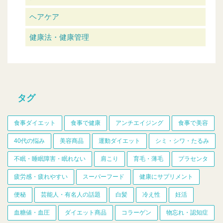
ヘアケア
健康法・健康管理
タグ
食事ダイエット
食事で健康
アンチエイジング
食事で美容
40代の悩み
美容商品
運動ダイエット
シミ・シワ・たるみ
不眠・睡眠障害・眠れない
肩こり
育毛・薄毛
プラセンタ
疲労感・疲れやすい
スーパーフード
健康にサプリメント
便秘
芸能人・有名人の話題
白髪
冷え性
妊活
血糖値・血圧
ダイエット商品
コラーゲン
物忘れ・認知症