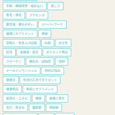
不眠・睡眠障害・眠れない
肩こり
育毛・薄毛
プラセンタ
疲労感・疲れやすい
スーパーフード
健康にサプリメント
便秘
芸能人・有名人の話題
白髪
冷え性
妊活
血糖値・血圧
ダイエット商品
コラーゲン
物忘れ・認知症
洗顔
オールインワンジェル
50代の悩み
健康法
生活の工夫でダイエット
健康商品
美容にサプリメント
肌荒れ・ニキビ
腰痛
健康に漢方
毛穴・黒ずみ
脂肪肝
関節痛