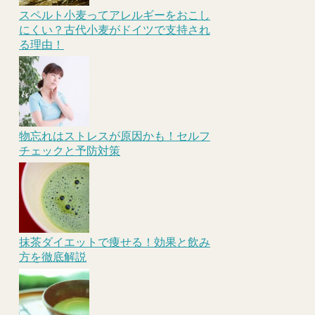
スペルト小麦ってアレルギーをおこし
にくい？古代小麦がドイツで支持され
る理由！
物忘れはストレスが原因かも！セルフ
チェックと予防対策
抹茶ダイエットで痩せる！効果と飲み
方を徹底解説