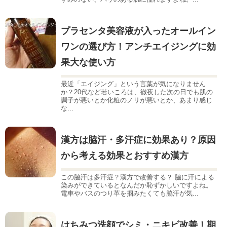
プラセンタ美容液が入ったオールイン
ワンの選び方！アンチエイジングに効
果大な使い方
最近「エイジング」という言葉が気になりません
か？20代など若いころは、徹夜した次の日でも肌の
調子が悪いとか化粧のノリが悪いとか、あまり感じ
な...
漢方は脇汗・多汗症に効果あり？原因
から考える効果とおすすめ漢方
この脇汗は多汗症？漢方で改善する？ 脇に汗による
染みができているとなんだか恥ずかしいですよね。
電車やバスのつり革を掴みたくても脇汗が気...
はちみつ洗顔でシミ・ニキビ改善！期