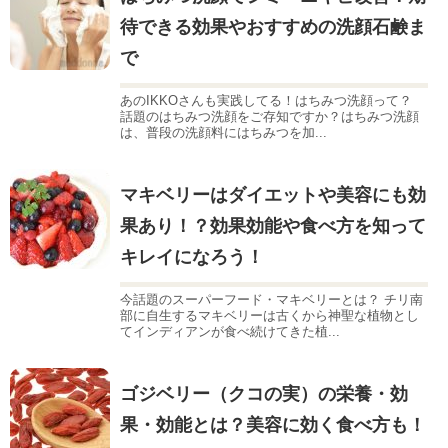
待できる効果やおすすめの洗顔石鹸ま
で
あのIKKOさんも実践してる！はちみつ洗顔って？
話題のはちみつ洗顔をご存知ですか？はちみつ洗顔
は、普段の洗顔料にはちみつを加...
マキベリーはダイエットや美容にも効
果あり！？効果効能や食べ方を知って
キレイになろう！
今話題のスーパーフード・マキベリーとは？ チリ南
部に自生するマキベリーは古くから神聖な植物とし
てインディアンが食べ続けてきた植...
ゴジベリー（クコの実）の栄養・効
果・効能とは？美容に効く食べ方も！