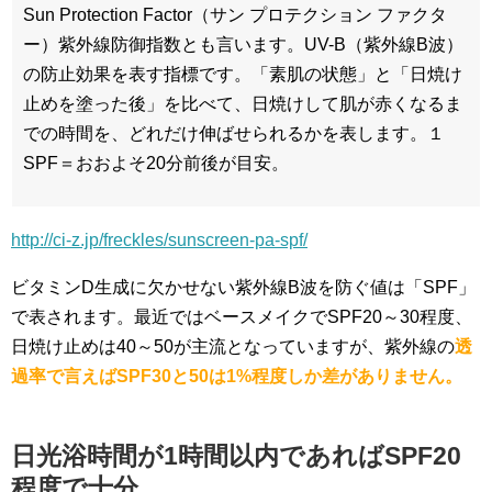
Sun Protection Factor（サン プロテクション ファクタ
ー）紫外線防御指数とも言います。UV-B（紫外線B波）
の防止効果を表す指標です。「素肌の状態」と「日焼け
止めを塗った後」を比べて、日焼けして肌が赤くなるま
での時間を、どれだけ伸ばせられるかを表します。１
SPF＝おおよそ20分前後が目安。
http://ci-z.jp/freckles/sunscreen-pa-spf/
ビタミンD生成に欠かせない紫外線B波を防ぐ値は「SPF」
で表されます。最近ではベースメイクでSPF20～30程度、
日焼け止めは40～50が主流となっていますが、紫外線の
透
過率で言えばSPF30と50は1%程度しか差がありません。
日光浴時間が1時間以内であればSPF20
程度で十分