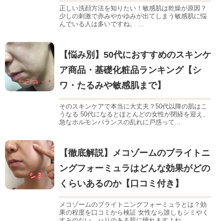
正しい洗顔方法を知りたい！敏感肌は乾燥が原因？
少しの刺激で赤みやかゆみが出てしまう敏感肌に悩
んでいる人は多いですね。 ...
【悩み別】50代におすすめのスキンケ
ア商品・基礎化粧品ランキング【シ
ワ・たるみや敏感肌まで】
そのスキンケアで本当に大丈夫？50代以降の肌はこ
うなる 50代になるとほとんどの女性が閉経を迎え、
急なホルモンバランスの乱れに戸惑って...
【徹底解説】メコゾームのブライトニ
ングフォーミュラはどんな効果がどの
くらいあるのか【口コミ付き】
メコゾームのブライトニングフォーミュラとは？効
果の程度を口コミから検証 女性なら誰しもシミやく
すみのない、ハリのある肌に憧れますよね。...