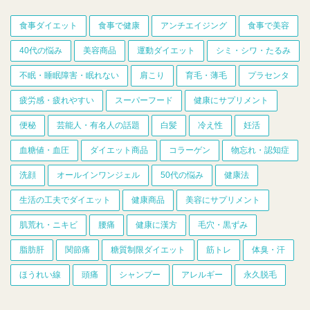
食事ダイエット
食事で健康
アンチエイジング
食事で美容
40代の悩み
美容商品
運動ダイエット
シミ・シワ・たるみ
不眠・睡眠障害・眠れない
肩こり
育毛・薄毛
プラセンタ
疲労感・疲れやすい
スーパーフード
健康にサプリメント
便秘
芸能人・有名人の話題
白髪
冷え性
妊活
血糖値・血圧
ダイエット商品
コラーゲン
物忘れ・認知症
洗顔
オールインワンジェル
50代の悩み
健康法
生活の工夫でダイエット
健康商品
美容にサプリメント
肌荒れ・ニキビ
腰痛
健康に漢方
毛穴・黒ずみ
脂肪肝
関節痛
糖質制限ダイエット
筋トレ
体臭・汗
ほうれい線
頭痛
シャンプー
アレルギー
永久脱毛