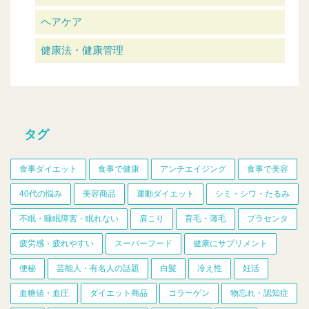
ヘアケア
健康法・健康管理
タグ
食事ダイエット
食事で健康
アンチエイジング
食事で美容
40代の悩み
美容商品
運動ダイエット
シミ・シワ・たるみ
不眠・睡眠障害・眠れない
肩こり
育毛・薄毛
プラセンタ
疲労感・疲れやすい
スーパーフード
健康にサプリメント
便秘
芸能人・有名人の話題
白髪
冷え性
妊活
血糖値・血圧
ダイエット商品
コラーゲン
物忘れ・認知症