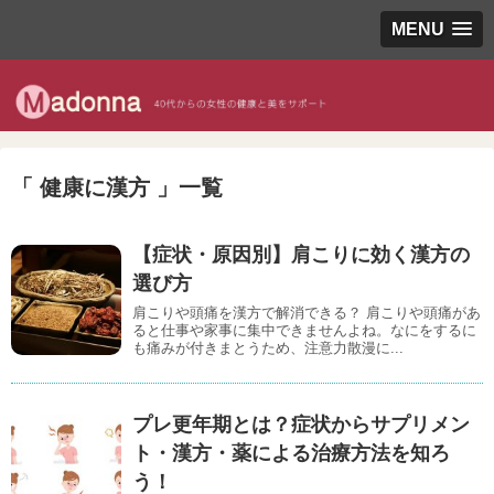
MENU
「 健康に漢方 」一覧
【症状・原因別】肩こりに効く漢方の
選び方
肩こりや頭痛を漢方で解消できる？ 肩こりや頭痛があ
ると仕事や家事に集中できませんよね。なにをするに
も痛みが付きまとうため、注意力散漫に...
プレ更年期とは？症状からサプリメン
ト・漢方・薬による治療方法を知ろ
う！