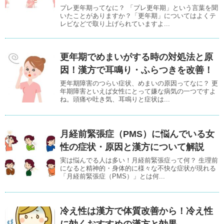
プレ更年期ってなに？ 「プレ更年期」という言葉を聞
いたことがありますか？「更年期」についてはよくテ
レビなどで取り上げられていますよ...
更年期でめまいがする時の対処法と原
因！漢方で耳鳴り・ふらつきを改善！
更年期障害のつらい症状、めまいの原因ってなに？ 更
年期障害といえば女性にとって嫌な病気の一つですよ
ね。頭痛や吐き気、耳鳴りと症状は...
月経前緊張症（PMS）に悩んでいる女
性の症状・原因と漢方について解説
実は悩んでる人は多い！月経前緊張症って何？ 生理前
になると精神的・身体的に様々な不快な症状が現れる
「月経前緊張症（PMS）」とは何...
冷え性は漢方で体質改善から！冷え性
に効くおすすめの漢方と効果