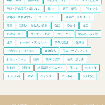
40代の悩み
美容商品
運動ダイエット
シミ・シワ・たるみ
不眠・睡眠障害・眠れない
肩こり
育毛・薄毛
プラセンタ
疲労感・疲れやすい
スーパーフード
健康にサプリメント
便秘
芸能人・有名人の話題
白髪
冷え性
妊活
血糖値・血圧
ダイエット商品
コラーゲン
物忘れ・認知症
洗顔
オールインワンジェル
50代の悩み
健康法
生活の工夫でダイエット
健康商品
美容にサプリメント
肌荒れ・ニキビ
腰痛
健康に漢方
毛穴・黒ずみ
脂肪肝
関節痛
糖質制限ダイエット
筋トレ
体臭・汗
ほうれい線
頭痛
シャンプー
アレルギー
永久脱毛