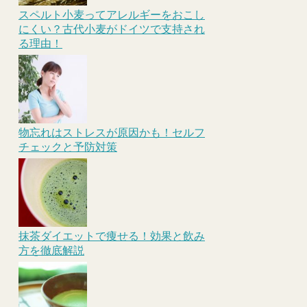
スペルト小麦ってアレルギーをおこし
にくい？古代小麦がドイツで支持され
る理由！
物忘れはストレスが原因かも！セルフ
チェックと予防対策
抹茶ダイエットで痩せる！効果と飲み
方を徹底解説