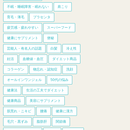
不眠・睡眠障害・眠れない
肩こり
育毛・薄毛
プラセンタ
疲労感・疲れやすい
スーパーフード
健康にサプリメント
便秘
芸能人・有名人の話題
白髪
冷え性
妊活
血糖値・血圧
ダイエット商品
コラーゲン
物忘れ・認知症
洗顔
オールインワンジェル
50代の悩み
健康法
生活の工夫でダイエット
健康商品
美容にサプリメント
肌荒れ・ニキビ
腰痛
健康に漢方
毛穴・黒ずみ
脂肪肝
関節痛