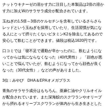
ナットウキナーゼの溶かす力に注目した本製品は2倍の溶か
す力に加えWのサラサラ成分が配合されています。
玉ねぎの1.5倍～3倍のケルセチンを含有しているさらさら
レッドという玉ねぎを採用していたり、生活習慣が気にな
る人にとって摂りたくないビタミンK2を除去してあるので
安心して飲むことができます。値段は税込1620円です。
口コミでは「寝不足で通勤が辛かったのに、飲むようにな
ってからは気にならなくなった（40代男性）」「顔色が悪
いことで悩んでいたが、飲むようになってから顔色が良く
なった（30代女性）」などの声がありました。
3位：みやび DHA＆EPAオメガプラス
青魚のサラサラ成分はもちろん、亜麻仁油やクリルオイル
が配合されています。また深海鮫のスクワランやオリーブ
から摂れるオリーブスクワランが体内から生き生きとした