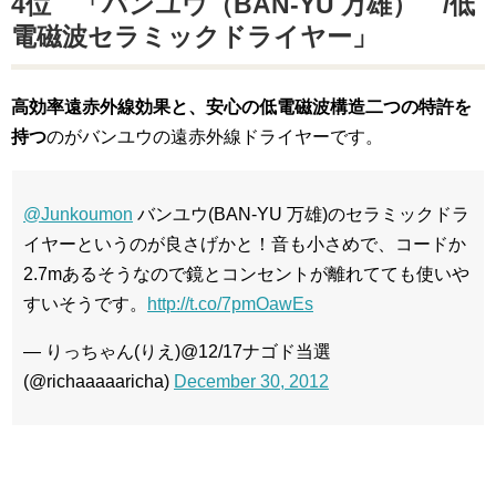
4位 「バンユウ（BAN-YU 万雄） /低
電磁波セラミックドライヤー」
高効率遠赤外線効果と、安心の低電磁波構造二つの特許を
持つ
のがバンユウの遠赤外線ドライヤーです。
@Junkoumon
バンユウ(BAN-YU 万雄)のセラミックドラ
イヤーというのが良さげかと！音も小さめで、コードか
2.7mあるそうなので鏡とコンセントが離れてても使いや
すいそうです。
http://t.co/7pmOawEs
— りっちゃん(りえ)@12/17ナゴド当選
(@richaaaaaricha)
December 30, 2012