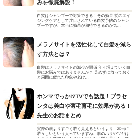
みを徹底解説！
白髪はシャンプーで対策できる！その効果 髪のエイ
ジングケアとして注目されている白髪予防のシャン
プーですが、本当に効果が期待できるのか気...
メラノサイトを活性化して白髪を減ら
す方法とは？
白髪はメラノサイトの減少が関係 年々増えていく白
髪にお悩みではありませんか？ 染めずに放っておく
と周囲に疲れた印象や老け...
ホンマでっか!?TVでも話題！プラセ
ンタは美白や薄毛育毛に効果がある！
先生のお話まとめ
実際の歳よりすごく若く見えるというより、本当に
若々しいという人っていますね。肌のハリやツヤは