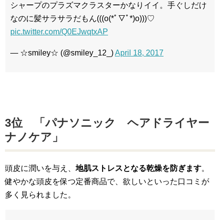
シャープのプラズマクラスターかなりイイ。手ぐしだけ
なのに髪サラサラだもん(((o(*ﾟ▽ﾟ*)o)))♡
pic.twitter.com/Q0EJwqtxAP
— ☆smiley☆ (@smiley_12_)
April 18, 2017
3位 「パナソニック ヘアドライヤー
ナノケア」
頭皮に潤いを与え、
地肌ストレスとなる乾燥を防ぎます
。
健やかな頭皮を保つ定番商品で、欲しいといった口コミが
多く見られました。