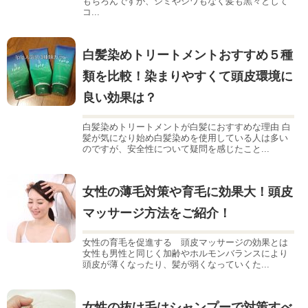
もちろんですが、シミやシワもなく髪も黒々として
コ...
白髪染めトリートメントおすすめ５種
類を比較！染まりやすくて頭皮環境に
良い効果は？
白髪染めトリートメントが白髪におすすめな理由 白
髪が気になり始め白髪染めを使用している人は多い
のですが、安全性について疑問を感じたこと...
女性の薄毛対策や育毛に効果大！頭皮
マッサージ方法をご紹介！
女性の育毛を促進する 頭皮マッサージの効果とは
女性も男性と同じく加齢やホルモンバランスにより
頭皮が薄くなったり、髪が弱くなっていくた...
女性の抜け毛はシャンプーで対策すべ