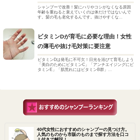
シャンプーで改善！髪にハリやコシがなくなる原因
年齢を重ねると衰えていくのは体だけではないんで
す。髪の毛も老化するんです。抜けやすくな...
ビタミンDが育毛に必要な理由！女性
の薄毛や抜け毛対策に要注意
ビタミンDは発毛に不可欠！日光を浴びて育毛しよう
「美白のためにビタミンC」「アンチエイジングにビ
タミンE」「肌荒れにはビタミンB群」...
40代女性におすすめのシャンプーの見つけ方。
人気のものから市販のものまで探す方法を口コ
ミ付きで解説！