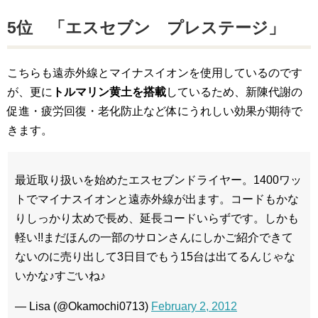
5位 「エスセブン プレステージ」
こちらも遠赤外線とマイナスイオンを使用しているのです
が、更に
トルマリン黄土を搭載
しているため、新陳代謝の
促進・疲労回復・老化防止など体にうれしい効果が期待で
きます。
最近取り扱いを始めたエスセブンドライヤー。1400ワッ
トでマイナスイオンと遠赤外線が出ます。コードもかな
りしっかり太めで長め、延長コードいらずです。しかも
軽い!!まだほんの一部のサロンさんにしかご紹介できて
ないのに売り出して3日目でもう15台は出てるんじゃな
いかな♪すごいね♪
— Lisa (@Okamochi0713)
February 2, 2012