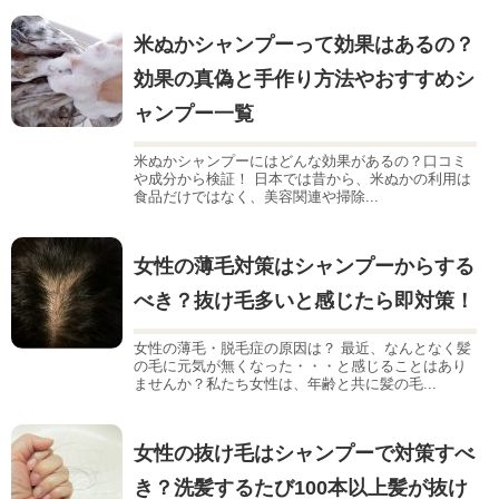
米ぬかシャンプーって効果はあるの？
効果の真偽と手作り方法やおすすめシ
ャンプー一覧
米ぬかシャンプーにはどんな効果があるの？口コミ
や成分から検証！ 日本では昔から、米ぬかの利用は
食品だけではなく、美容関連や掃除...
女性の薄毛対策はシャンプーからする
べき？抜け毛多いと感じたら即対策！
女性の薄毛・脱毛症の原因は？ 最近、なんとなく髪
の毛に元気が無くなった・・・と感じることはあり
ませんか？私たち女性は、年齢と共に髪の毛...
女性の抜け毛はシャンプーで対策すべ
き？洗髪するたび100本以上髪が抜け