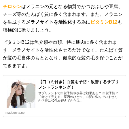
チロシン
はメラニンの元となる物質でかつおぶしや豆腐、
チーズ等のたんぱく質に多く含まれます。また、メラニン
を生成する
メラノサイトを活性化
する為に
ビタミンB12
も
積極的に摂りましょう。
ビタミンB12は魚介類や肉類、特に豚肉に多く含まれま
す。メラノサイトを活性化させるだけでなく、たんぱく質
が髪の毛自体のもととなり、健康的な髪の毛を保つことが
できますよ。
【口コミ付き】白髪を予防・改善するサプリ
メントランキング！
サプリメントで白髪予防や改善は効果ある？ 白髪予防？
「老けて見える」原因のひとつ、白髪に悩んでいません
か？特に40代を迎えてからは...
maddonna.net