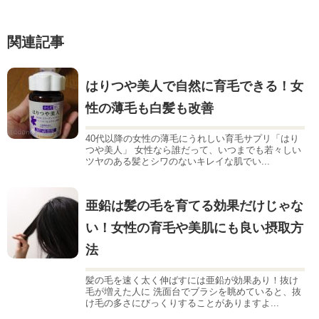
関連記事
はりつや美人で自然に育毛できる！女
性の薄毛も白髪も改善
40代以降の女性の薄毛にうれしい育毛サプリ「はり
つや美人」 女性なら誰だって、いつまでも若々しい
ツヤのある髪とシワのないキレイな肌でい...
亜鉛は髪の毛を育てる効果だけじゃな
い！女性の育毛や美肌にも良い摂取方
法
髪の毛を速く太く伸ばすには亜鉛が効果あり！抜け
毛が増えた人に 洗面台でブラシを眺めていると、抜
け毛の多さにびっくりすることがありますよ...