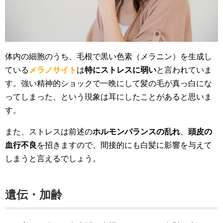
体内の細胞のうち、毛根で黒い色素（メラニン）を生成し
ている
メラノサイト
は
特にストレスに弱い
と言われていま
す。強い精神的ショックで一晩にして髪の毛が真っ白にな
ってしまった、という現象は耳にしたことがあると思いま
す。
また、ストレスは前述の
ホルモンバランスの乱れ
、
頭皮の
血行不良
を招きますので、間接的にも白髪に影響を与えて
しまうと言えるでしょう。
遺伝・加齢