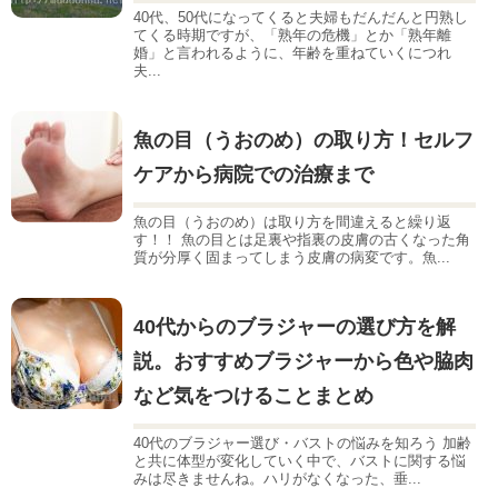
40代、50代になってくると夫婦もだんだんと円熟し
てくる時期ですが、「熟年の危機」とか「熟年離
婚」と言われるように、年齢を重ねていくにつれ
夫...
魚の目（うおのめ）の取り方！セルフ
ケアから病院での治療まで
魚の目（うおのめ）は取り方を間違えると繰り返
す！！ 魚の目とは足裏や指裏の皮膚の古くなった角
質が分厚く固まってしまう皮膚の病変です。魚...
40代からのブラジャーの選び方を解
説。おすすめブラジャーから色や脇肉
など気をつけることまとめ
40代のブラジャー選び・バストの悩みを知ろう 加齢
と共に体型が変化していく中で、バストに関する悩
みは尽きませんね。ハリがなくなった、垂...