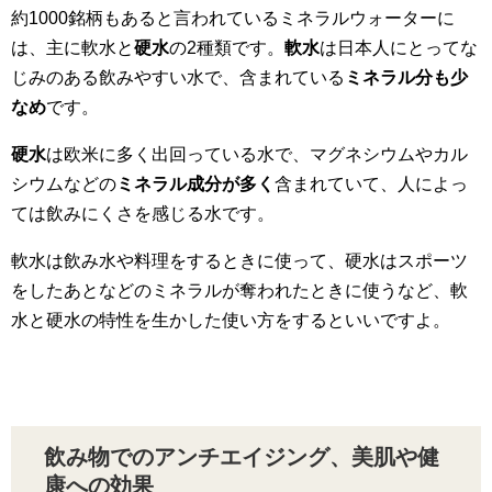
約1000銘柄もあると言われているミネラルウォーターに
は、主に軟水と
硬水
の2種類です。
軟水
は日本人にとってな
じみのある飲みやすい水で、含まれている
ミネラル分も少
なめ
です。
硬水
は欧米に多く出回っている水で、マグネシウムやカル
シウムなどの
ミネラル成分が多く
含まれていて、人によっ
ては飲みにくさを感じる水です。
軟水は飲み水や料理をするときに使って、硬水はスポーツ
をしたあとなどのミネラルが奪われたときに使うなど、軟
水と硬水の特性を生かした使い方をするといいですよ。
飲み物でのアンチエイジング、美肌や健
康への効果