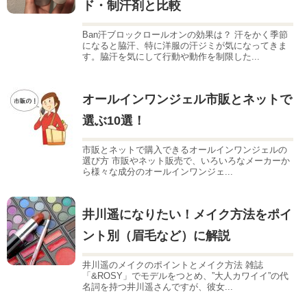
ド・制汗剤と比較
Ban汗ブロックロールオンの効果は？ 汗をかく季節
になると脇汗、特に洋服の汗ジミが気になってきま
す。脇汗を気にして行動や動作を制限した...
オールインワンジェル市販とネットで
選ぶ10選！
市販とネットで購入できるオールインワンジェルの
選び方 市販やネット販売で、いろいろなメーカーか
ら様々な成分のオールインワンジェ...
井川遥になりたい！メイク方法をポイ
ント別（眉毛など）に解説
井川遥のメイクのポイントとメイク方法 雑誌
「&ROSY」でモデルをつとめ、”大人カワイイ”の代
名詞を持つ井川遥さんですが、彼女...