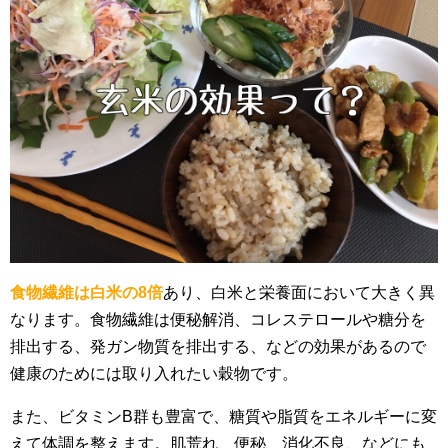
食物繊維は白米の8倍
あり、白米と栄養面において大きく異
なります。食物繊維は便秘解消、コレステロールや糖分を
排出する、発ガン物質を排出する、などの効果があるので
健康のためには取り入れたい穀物です。
また、ビタミンB群も豊富で、糖質や脂質をエネルギーに変
えて体調を整えます。肌荒れ、便秘、消化不良、などにも