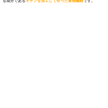
る成分である
キチンを加工して作った食物繊維
です。