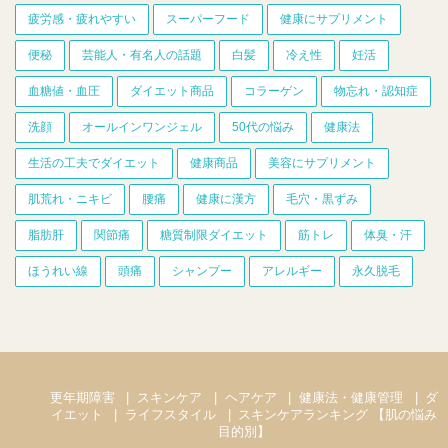
疲労感・疲れやすい
スーパーフード
健康にサプリメント
便秘
芸能人・有名人の話題
白髪
冷え性
妊活
血糖値・血圧
ダイエット商品
コラーゲン
物忘れ・認知症
洗顔
オールインワンジェル
50代の悩み
健康法
生活の工夫でダイエット
健康商品
美容にサプリメント
肌荒れ・ニキビ
腰痛
健康に漢方
毛穴・黒ずみ
脂肪肝
関節痛
糖質制限ダイエット
筋トレ
体臭・汗
ほうれい線
頭痛
シャンプー
アレルギー
永久脱毛
更年期障害
スキンケア
ヘアケア
健康法・健康管理
ダ
イエット
ライフスタイル
スキンケアランキング 【肌の悩み
目的別】