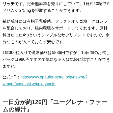
リッチ
です。完全無添加を売りにしていて、1日約10粒でミ
ドリムシ575mgを摂取することができます。
補助成分には有胞子乳酸菌、フラクトオリゴ糖、クロレラ
を配合しており、腸内環境をサポートしてくれます。原材
料はたった4つというシンプルなサプリメントですので、余
分なものが入っておらず安心です。
1箱300粒入りで通常価格は5886円ですが、15日間のお試し
パックは980円ですので気になる人は気軽に試すことができ
ますね。
公式HP：
http://www.epauler-store.jp/lp/newnr/?
wmpref=aw_nr&wmpkey=mid
一日分が約126円「ユーグレナ・ファー
ムの緑汁」