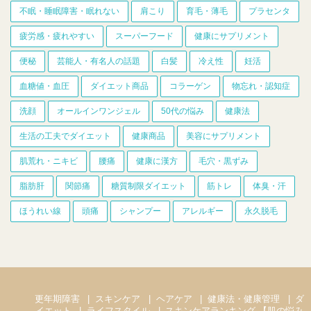
不眠・睡眠障害・眠れない
肩こり
育毛・薄毛
プラセンタ
疲労感・疲れやすい
スーパーフード
健康にサプリメント
便秘
芸能人・有名人の話題
白髪
冷え性
妊活
血糖値・血圧
ダイエット商品
コラーゲン
物忘れ・認知症
洗顔
オールインワンジェル
50代の悩み
健康法
生活の工夫でダイエット
健康商品
美容にサプリメント
肌荒れ・ニキビ
腰痛
健康に漢方
毛穴・黒ずみ
脂肪肝
関節痛
糖質制限ダイエット
筋トレ
体臭・汗
ほうれい線
頭痛
シャンプー
アレルギー
永久脱毛
更年期障害
スキンケア
ヘアケア
健康法・健康管理
ダ
イエット
ライフスタイル
スキンケアランキング 【肌の悩み