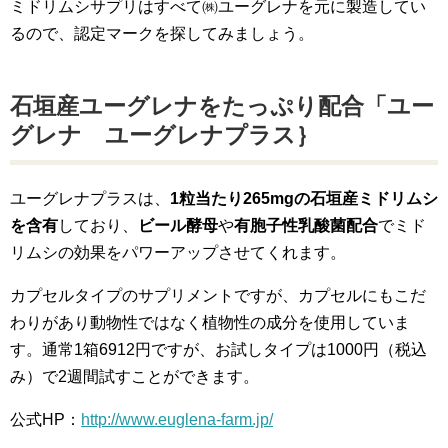
ミドリムシサプリはすべて㈱ユーグレナを元に製造してい
るので、認定マークを探してみましょう。
石垣産ユーグレナをたっぷり配合「ユー
グレナ ユーグレナプラス｝
ユーグレナプラスは、
1粒当たり265mgの石垣産ミドリムシ
を含有
しており、
ビール酵母
や
有胞子性乳酸菌配合
でミド
リムシの効果をパワーアップさせてくれます。
カプセルタイプのサプリメントですが、カプセルにもこだ
わりがあり動物性ではなく植物性の成分を使用していま
す。通常1箱6912円ですが、お試しタイプは1000円（税込
み）で2週間試すことができます。
公式HP：
http://www.euglena-farm.jp/