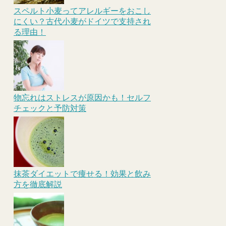
スペルト小麦ってアレルギーをおこし
にくい？古代小麦がドイツで支持され
る理由！
物忘れはストレスが原因かも！セルフ
チェックと予防対策
抹茶ダイエットで痩せる！効果と飲み
方を徹底解説