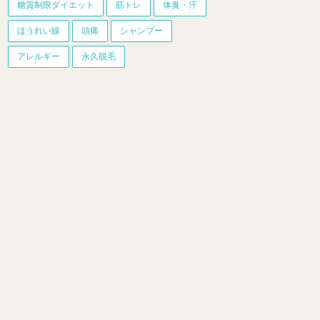
糖質制限ダイエット
筋トレ
体臭・汗
ほうれい線
頭痛
シャンプー
アレルギー
永久脱毛