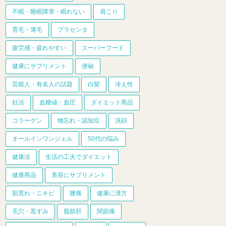
不眠・睡眠障害・眠れない
肩こり
育毛・薄毛
プラセンタ
疲労感・疲れやすい
スーパーフード
健康にサプリメント
便秘
芸能人・有名人の話題
白髪
冷え性
妊活
血糖値・血圧
ダイエット商品
コラーゲン
物忘れ・認知症
洗顔
オールインワンジェル
50代の悩み
健康法
生活の工夫でダイエット
健康商品
美容にサプリメント
肌荒れ・ニキビ
腰痛
健康に漢方
毛穴・黒ずみ
脂肪肝
関節痛