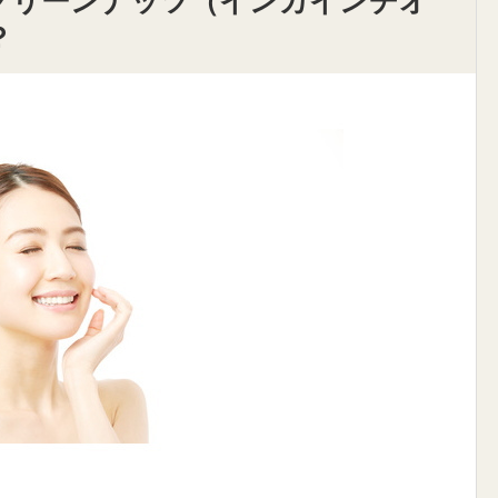
グリーンナッツ（インカインチオ
？