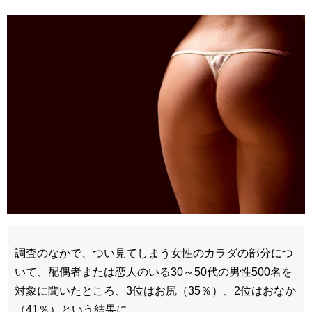
調査のなかで、つい見てしまう女性のカラダの部分につ
いて、配偶者または恋人のいる30～50代の男性500名を
対象に聞いたところ、3位はお尻（35％）、2位はおなか
（41％）という結果に。