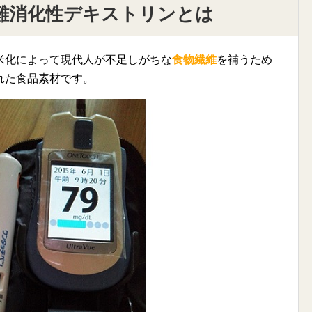
難消化性デキストリンとは
米化によって現代人が不足しがちな
食物繊維
を補うため
れた食品素材です。