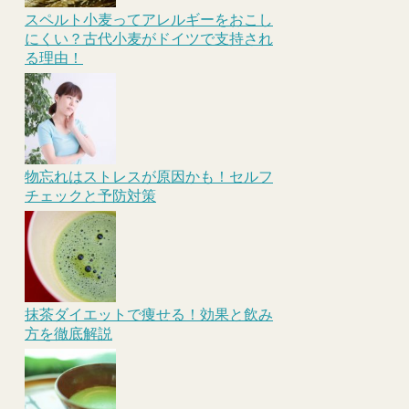
スペルト小麦ってアレルギーをおこし
にくい？古代小麦がドイツで支持され
る理由！
物忘れはストレスが原因かも！セルフ
チェックと予防対策
抹茶ダイエットで痩せる！効果と飲み
方を徹底解説