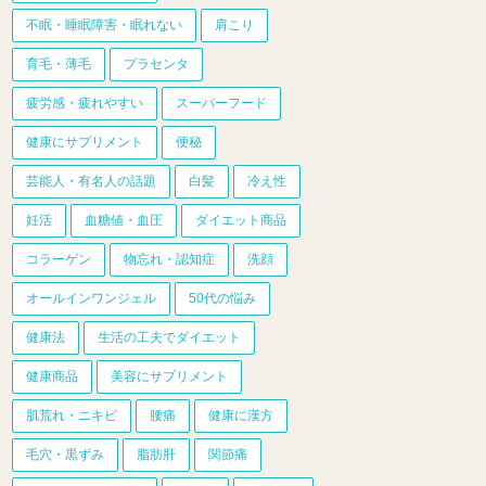
不眠・睡眠障害・眠れない
肩こり
育毛・薄毛
プラセンタ
疲労感・疲れやすい
スーパーフード
健康にサプリメント
便秘
芸能人・有名人の話題
白髪
冷え性
妊活
血糖値・血圧
ダイエット商品
コラーゲン
物忘れ・認知症
洗顔
オールインワンジェル
50代の悩み
健康法
生活の工夫でダイエット
健康商品
美容にサプリメント
肌荒れ・ニキビ
腰痛
健康に漢方
毛穴・黒ずみ
脂肪肝
関節痛