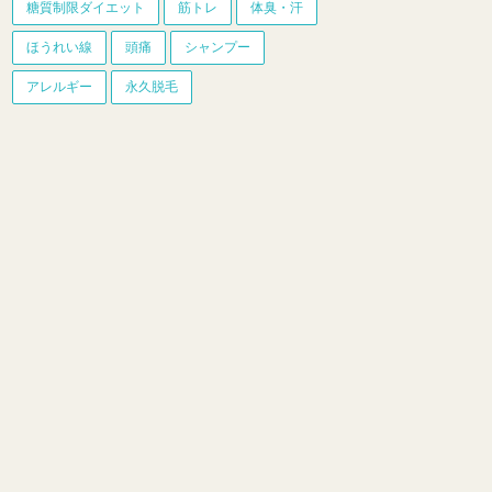
糖質制限ダイエット
筋トレ
体臭・汗
ほうれい線
頭痛
シャンプー
アレルギー
永久脱毛