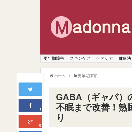
更年期障害
スキンケア
ヘアケア
健康法
ホーム
更年期障害
GABA（ギャバ
不眠まで改善！熟
り
0