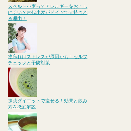
スペルト小麦ってアレルギーをおこし
にくい？古代小麦がドイツで支持され
る理由！
物忘れはストレスが原因かも！セルフ
チェックと予防対策
抹茶ダイエットで痩せる！効果と飲み
方を徹底解説