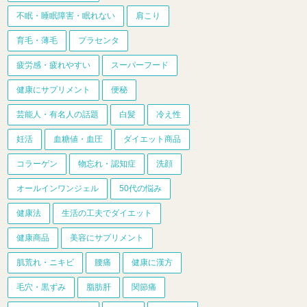
不眠・睡眠障害・眠れない
肩こり
育毛・薄毛
プラセンタ
疲労感・疲れやすい
スーパーフード
健康にサプリメント
便秘
芸能人・有名人の話題
白髪
冷え性
妊活
血糖値・血圧
ダイエット商品
コラーゲン
物忘れ・認知症
洗顔
オールインワンジェル
50代の悩み
健康法
生活の工夫でダイエット
健康商品
美容にサプリメント
肌荒れ・ニキビ
腰痛
健康に漢方
毛穴・黒ずみ
脂肪肝
関節痛