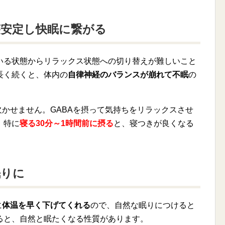
が安定し快眠に繋がる
いる状態からリラックス状態への切り替えが難しいこと
長く続くと、体内の
自律神経のバランスが崩れて不眠
の
欠かせません。GABAを摂って気持ちをリラックスさせ
。特に
寝る30分～1時間前に摂る
と、寝つきが良くなる
眠りに
に
体温を早く下げてくれる
ので、自然な眠りにつけると
ると、自然と眠たくなる性質があります。