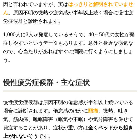
因と言われていますが、実は
はっきりと解明されていませ
ん
。原因不明の微熱や疲労感が
半年以上
続く場合に慢性疲
労症候群と診断されます。
1,000人に3人が発症しているそうで、40～50代の女性が発
症しやすいというデータもあります。意外と身近な病気な
ので、心当たりがあればすぐに病院に行くようにしましょ
う。
慢性疲労症候群・主な症状
慢性疲労症候群は原因不明の倦怠感が半年以上続いている
場合に診断されます。倦怠感のほかに
頭痛
、微熱、吐き
気、筋肉痛、睡眠障害（眠気や不眠）や気分障害も併せて
発症することがあり、症状が重い方は
全くベッドから起き
上がれない
そうです。