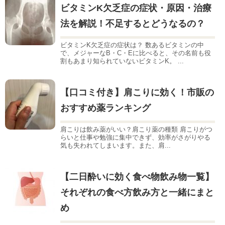
ビタミンK欠乏症の症状・原因・治療
法を解説！不足するとどうなるの？
ビタミンK欠乏症の症状は？ 数あるビタミンの中
で、メジャーなB・C・Eに比べると、その名前も役
割もあまり知られていないビタミンK。 ...
【口コミ付き】肩こりに効く！市販の
おすすめ薬ランキング
肩こりは飲み薬がいい？肩こり薬の種類 肩こりがつ
らいと仕事や勉強に集中できず、効率がさがりやる
気も失われてしまいます。また、肩...
【二日酔いに効く食べ物飲み物一覧】
それぞれの食べ方飲み方と一緒にまと
め