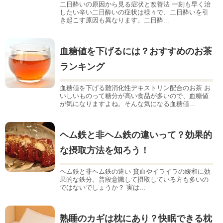
二日酔いの原因から見る症状と改善法 一刻も早く治
したい辛い二日酔いの症状は様々で、二日酔いを引
き起こす原因も異なります。二日酔...
血糖値を下げるには？おすすめのお茶
ランキング
血糖値を下げる難消化性デキストリン配合のお茶 お
いしいものって糖分が高い食品が多いので、血糖値
が気になりますよね。そんな気になる血糖値...
ヘム鉄と非ヘム鉄の違いって？効果的
な摂取方法を知ろう！
ヘム鉄と非ヘム鉄の違い 貧血やイライラの緩和に効
果的な鉄分。普段意識して摂取している方も多いの
ではないでしょうか？ 実は...
熟睡のカギは枕にあり？快眠できる枕