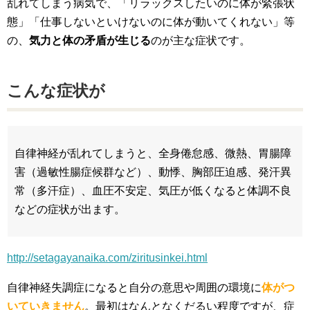
乱れてしまう病気で、「リラックスしたいのに体が緊張状
態」「仕事しないといけないのに体が動いてくれない」等
の、
気力と体の矛盾が生じる
のが主な症状です。
こんな症状が
自律神経が乱れてしまうと、全身倦怠感、微熱、胃腸障
害（過敏性腸症候群など）、動悸、胸部圧迫感、発汗異
常（多汗症）、血圧不安定、気圧が低くなると体調不良
などの症状が出ます。
http://setagayanaika.com/ziritusinkei.html
自律神経失調症になると自分の意思や周囲の環境に
体がつ
いていきません
。最初はなんとなくだるい程度ですが、症