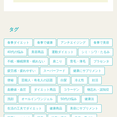
タグ
食事ダイエット
食事で健康
アンチエイジング
食事で美容
40代の悩み
美容商品
運動ダイエット
シミ・シワ・たるみ
不眠・睡眠障害・眠れない
肩こり
育毛・薄毛
プラセンタ
疲労感・疲れやすい
スーパーフード
健康にサプリメント
便秘
芸能人・有名人の話題
白髪
冷え性
妊活
血糖値・血圧
ダイエット商品
コラーゲン
物忘れ・認知症
洗顔
オールインワンジェル
50代の悩み
健康法
生活の工夫でダイエット
健康商品
美容にサプリメント