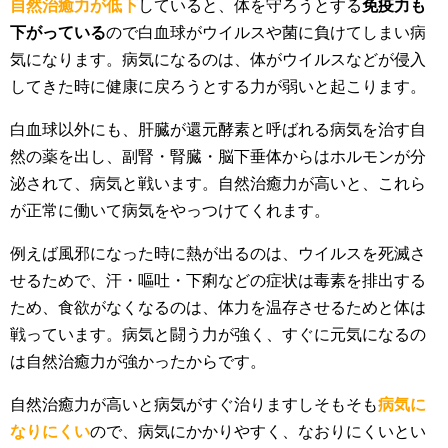
自然治癒力が低下
していると、体を守ろうとする
免疫力も
下がっている
ので白血球がウイルスや菌に負けてしまい病
気になります。病気になるのは、体がウイルスなどが侵入
してきた時に健康に戻ろうとする力が弱いと起こります。
白血球以外にも、肝臓が還元酵素と呼ばれる病気を治す自
然の薬を出し、副腎・腎臓・脳下垂体からはホルモンが分
泌されて、病気と戦います。自然治癒力が高いと、これら
が正常に働いて病気をやっつけてくれます。
例えば風邪になった時に熱が出るのは、ウイルスを死滅さ
せるためで、汗・嘔吐・下痢などの症状は毒素を排出する
ため、食欲がなくなるのは、体力を温存させるためと体は
戦っています。病気と闘う力が強く、すぐに元気になるの
は自然治癒力が強かったからです。
自然治癒力が高いと病気がすぐ治りますしそもそも
病気に
なりにくい
ので、病気にかかりやすく、なおりにくいとい