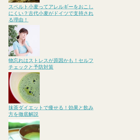
スペルト小麦ってアレルギーをおこし
にくい？古代小麦がドイツで支持され
る理由！
物忘れはストレスが原因かも！セルフ
チェックと予防対策
抹茶ダイエットで痩せる！効果と飲み
方を徹底解説