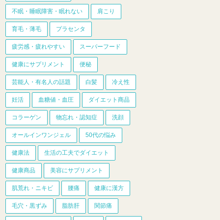
不眠・睡眠障害・眠れない
肩こり
育毛・薄毛
プラセンタ
疲労感・疲れやすい
スーパーフード
健康にサプリメント
便秘
芸能人・有名人の話題
白髪
冷え性
妊活
血糖値・血圧
ダイエット商品
コラーゲン
物忘れ・認知症
洗顔
オールインワンジェル
50代の悩み
健康法
生活の工夫でダイエット
健康商品
美容にサプリメント
肌荒れ・ニキビ
腰痛
健康に漢方
毛穴・黒ずみ
脂肪肝
関節痛