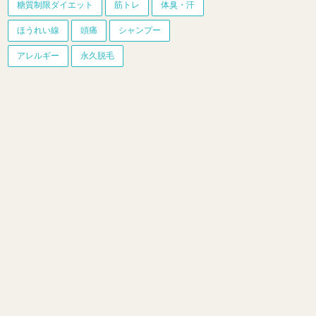
糖質制限ダイエット
筋トレ
体臭・汗
ほうれい線
頭痛
シャンプー
アレルギー
永久脱毛