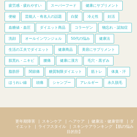
疲労感・疲れやすい
スーパーフード
健康にサプリメント
便秘
芸能人・有名人の話題
白髪
冷え性
妊活
血糖値・血圧
ダイエット商品
コラーゲン
物忘れ・認知症
洗顔
オールインワンジェル
50代の悩み
健康法
生活の工夫でダイエット
健康商品
美容にサプリメント
肌荒れ・ニキビ
腰痛
健康に漢方
毛穴・黒ずみ
脂肪肝
関節痛
糖質制限ダイエット
筋トレ
体臭・汗
ほうれい線
頭痛
シャンプー
アレルギー
永久脱毛
更年期障害
スキンケア
ヘアケア
健康法・健康管理
ダ
イエット
ライフスタイル
スキンケアランキング 【肌の悩み
目的別】