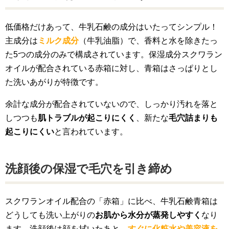
低価格だけあって、牛乳石鹸の成分はいたってシンプル！
主成分は
ミルク成分
（牛乳油脂）で、香料と水を除きたっ
た5つの成分のみで構成されています。保湿成分スクワラン
オイルが配合されている赤箱に対し、青箱はさっぱりとし
た洗いあがりが特徴です。
余計な成分が配合されていないので、しっかり汚れを落と
しつつも
肌トラブルが起こりにくく
、新たな
毛穴詰まりも
起こりにくい
と言われています。
洗顔後の保湿で毛穴を引き締め
スクワランオイル配合の「赤箱」に比べ、牛乳石鹸青箱は
どうしても洗い上がりの
お肌から水分が蒸発しやすく
なり
ます。洗顔後は顔を拭いたあと、
すぐに化粧水や美容液を