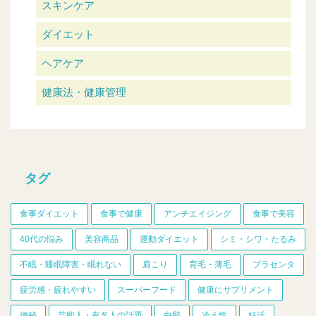
スキンケア
ダイエット
ヘアケア
健康法・健康管理
タグ
食事ダイエット
食事で健康
アンチエイジング
食事で美容
40代の悩み
美容商品
運動ダイエット
シミ・シワ・たるみ
不眠・睡眠障害・眠れない
肩こり
育毛・薄毛
プラセンタ
疲労感・疲れやすい
スーパーフード
健康にサプリメント
便秘
芸能人・有名人の話題
白髪
冷え性
妊活