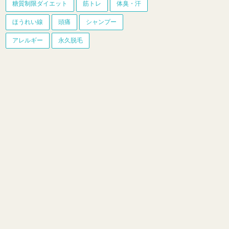
糖質制限ダイエット
筋トレ
体臭・汗
ほうれい線
頭痛
シャンプー
アレルギー
永久脱毛