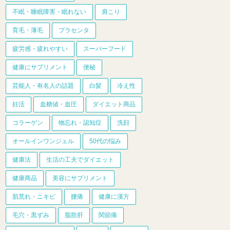
不眠・睡眠障害・眠れない
肩こり
育毛・薄毛
プラセンタ
疲労感・疲れやすい
スーパーフード
健康にサプリメント
便秘
芸能人・有名人の話題
白髪
冷え性
妊活
血糖値・血圧
ダイエット商品
コラーゲン
物忘れ・認知症
洗顔
オールインワンジェル
50代の悩み
健康法
生活の工夫でダイエット
健康商品
美容にサプリメント
肌荒れ・ニキビ
腰痛
健康に漢方
毛穴・黒ずみ
脂肪肝
関節痛