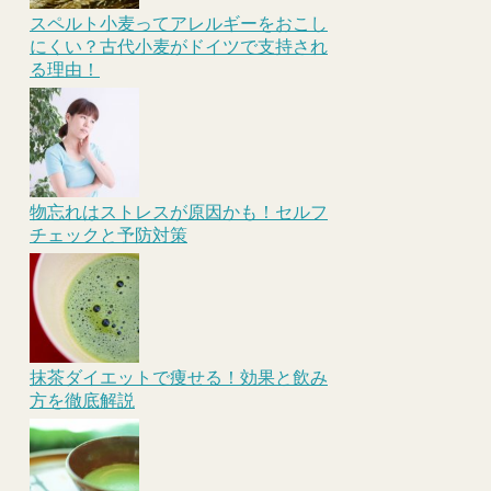
スペルト小麦ってアレルギーをおこし
にくい？古代小麦がドイツで支持され
る理由！
物忘れはストレスが原因かも！セルフ
チェックと予防対策
抹茶ダイエットで痩せる！効果と飲み
方を徹底解説