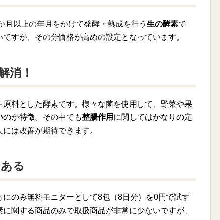
3か月以上の年月をかけて発酵・熟成を行う
生の酵素
で
いですが、その分価格が高めの設定となっています。
解消！
主原料とした酵素です。様々な菌を使用して、野菜や果
い
のが特徴。その中でも
整腸作用
に関してはかなりの定
人には改善が期待できます。
もある
にのみ無料モニターとして8包（8日分）を0円で試す
素に関する商品のみで取扱商品が非常に少ないですが、