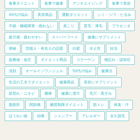
食事ダイエット
食事で健康
アンチエイジング
食事で美容
40代の悩み
美容商品
運動ダイエット
シミ・シワ・たるみ
不眠・睡眠障害・眠れない
肩こり
育毛・薄毛
プラセンタ
疲労感・疲れやすい
スーパーフード
健康にサプリメント
便秘
芸能人・有名人の話題
白髪
冷え性
妊活
血糖値・血圧
ダイエット商品
コラーゲン
物忘れ・認知症
洗顔
オールインワンジェル
50代の悩み
健康法
生活の工夫でダイエット
健康商品
美容にサプリメント
肌荒れ・ニキビ
腰痛
健康に漢方
毛穴・黒ずみ
脂肪肝
関節痛
糖質制限ダイエット
筋トレ
体臭・汗
ほうれい線
頭痛
シャンプー
アレルギー
永久脱毛