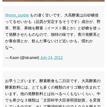
@smn_purple
もの凄く甘いです。大高酵素は白砂糖使
ってるせいかも（品質が安定するそうです）成分が、野
草、野菜、果物を酵素（イースト菌とか）と砂糖を使っ
て発酵させたものなので、独特の味です。青汁発酵系と
か養命酒とか、飲んだ事ないけど近いかも。慣れか
な〜。
— Kaori (@stcamel)
July 24, 2012
お早うございます。酵素断食も二日目です。大高酵素の
酵素飲料には、とても多くの種類のオリゴ糖が含まれて
います。他の発酵飲料とは比べるべくもないくらい。中
でも希少な３種類は「文部科学大臣発明奨励賞」を受賞
しているのです。そして難消化性なので１００％腸まで