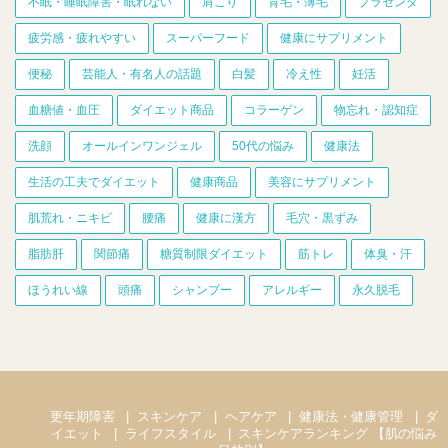
不眠・睡眠障害・眠れない
肩こり
育毛・薄毛
プラセンタ
疲労感・疲れやすい
スーパーフード
健康にサプリメント
便秘
芸能人・有名人の話題
白髪
冷え性
妊活
血糖値・血圧
ダイエット商品
コラーゲン
物忘れ・認知症
洗顔
オールインワンジェル
50代の悩み
健康法
生活の工夫でダイエット
健康商品
美容にサプリメント
肌荒れ・ニキビ
腰痛
健康に漢方
毛穴・黒ずみ
脂肪肝
関節痛
糖質制限ダイエット
筋トレ
体臭・汗
ほうれい線
頭痛
シャンプー
アレルギー
永久脱毛
更年期障害
スキンケア
ヘアケア
健康法・健康管理
ダ
イエット
ライフスタイル
スキンケアランキング 【肌の悩み