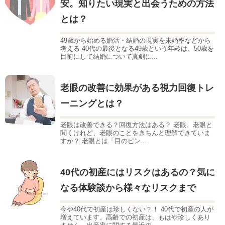
安。知りたい現実と出会うための方法
とは？
49歳から始める婚活・結婚の現実を未婚率などから
考える 40代の最後となる49歳という年齢は、50歳を
目前にして結婚について真剣に...
老眼の改善に効果がある視力回復トレ
ーニングとは？
老眼は改善できる？回復方法はある？ 老眼、老眼と
聞くけれど、老眼のことをきちんと理解できていま
すか？ 老眼とは「目のピン...
40代の初産にはリスクはあるの？気に
なる体験談から様々なリスクまで
今や40代で初産は珍しくない？！ 40代で初産の人が
増えています。高齢での初産は、もはや珍しくあり