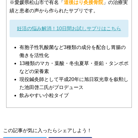
※愛媛県松山市で有名「
道後はり灸接骨院
」の治療実
績と患者の声から作られたサプリです。
妊活の悩み解消！10日間お試しサプリはこちら
有胞子性乳酸菌など3種類の成分を配合し胃腸の
働きを活性化
13種類のマカ・葉酸・冬虫夏草・亜鉛・タンポポ
などの栄養素
現役鍼灸師として平成20年に旭日双光章を叙勲し
た池田啓二氏がプロデュース
飲みやすい小粒タイプ
この記事が気に入ったらシェアしよう！