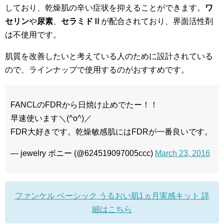
しており、乾燥肌の辛い症状を抑えることができます。
ワ
セリン
や
尿素
、
セラミドⅡ
が配合されており、界面活性剤
は不使用です。
肌質を改善したいと考えている人のために設計されている
ので、ラインナップで使用するのがおすすめです。
FANCLのFDRから日焼け止めでたー！！
早速使います＼(^o^)／
FDR大好きです。乾燥敏感肌にはFDRが一番良いです。
— jewelry ボニー (@624519097005ccc)
March 23, 2016
ファンケル ベーシック うるおい肌1ヵ月実感キット 詳
細はこちら