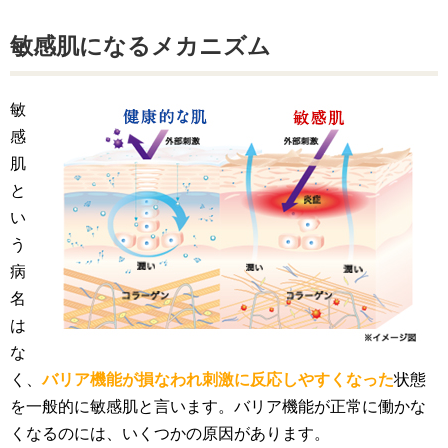
敏感肌になるメカニズム
敏
感
肌
と
い
う
病
名
は
な
く、
バリア機能が損なわれ刺激に反応しやすくなった
状態
を一般的に敏感肌と言います。バリア機能が正常に働かな
くなるのには、いくつかの原因があります。