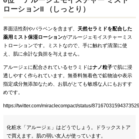
6位 アルージェモイスチャー ミスト
ローションII （しっとり）
界面活性剤やパラベンを含まず、
天然セラミドを配合した
薬用ミスト保湿ローション
がアルージェモイスチャーミス
トローションです。ミストなので、手に触れず清潔に使
え、肌に余計な負担を与えません。
アルージェに配合されているセラミドは
ナノ粒子
で肌に浸
透しやすく作られています。無香料無着色で鉱物油や表示
指定成分無添加なため、お肌がとても敏感な人にもおすす
めです。
https://twitter.com/miraclecompact/status/8716703159437352
化粧水「アルージェ」はどうでしょう。ドラックストア
で買えます。肌の弱い友人が使っています。