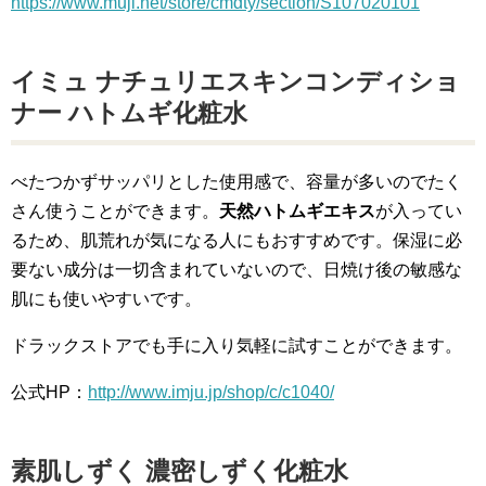
https://www.muji.net/store/cmdty/section/S107020101
イミュ ナチュリエスキンコンディショ
ナー ハトムギ化粧水
べたつかずサッパリとした使用感で、容量が多いのでたく
さん使うことができます。
天然ハトムギエキス
が入ってい
るため、肌荒れが気になる人にもおすすめです。保湿に必
要ない成分は一切含まれていないので、日焼け後の敏感な
肌にも使いやすいです。
ドラックストアでも手に入り気軽に試すことができます。
公式HP：
http://www.imju.jp/shop/c/c1040/
素肌しずく 濃密しずく化粧水