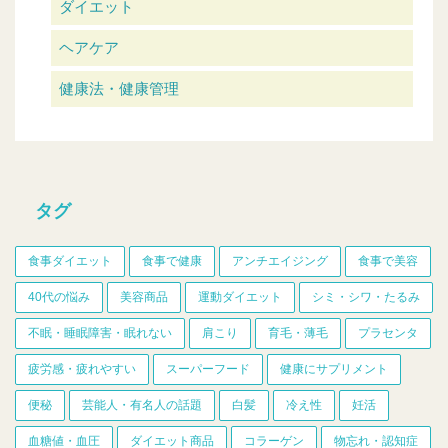
ダイエット
ヘアケア
健康法・健康管理
タグ
食事ダイエット
食事で健康
アンチエイジング
食事で美容
40代の悩み
美容商品
運動ダイエット
シミ・シワ・たるみ
不眠・睡眠障害・眠れない
肩こり
育毛・薄毛
プラセンタ
疲労感・疲れやすい
スーパーフード
健康にサプリメント
便秘
芸能人・有名人の話題
白髪
冷え性
妊活
血糖値・血圧
ダイエット商品
コラーゲン
物忘れ・認知症