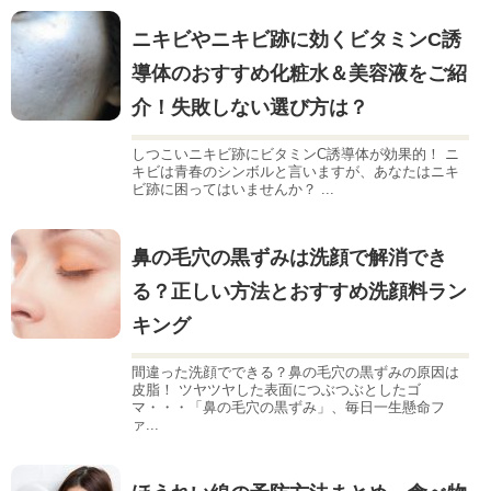
ニキビやニキビ跡に効くビタミンC誘
導体のおすすめ化粧水＆美容液をご紹
介！失敗しない選び方は？
しつこいニキビ跡にビタミンC誘導体が効果的！ ニ
キビは青春のシンボルと言いますが、あなたはニキ
ビ跡に困ってはいませんか？ ...
鼻の毛穴の黒ずみは洗顔で解消でき
る？正しい方法とおすすめ洗顔料ラン
キング
間違った洗顔でできる？鼻の毛穴の黒ずみの原因は
皮脂！ ツヤツヤした表面につぶつぶとしたゴ
マ・・・「鼻の毛穴の黒ずみ」、毎日一生懸命フ
ァ...