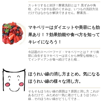
スッキリすると好評！酵素洗顔とは？ 黒ずみや角
栓、ざらつきやお肌のくすみは、いつもの洗顔方法
だけではなかなか解決できません。酵素洗...
マキベリーはダイエットや美容にも効
果あり！？効果効能や食べ方を知って
キレイになろう！
今話題のスーパーフード・マキベリーとは？ チリ南
部に自生するマキベリーは古くから神聖な植物とし
てインディアンが食べ続けてきた植...
ほうれい線の消し方まとめ。気になる
ほうれい線の様々な消し方。
そもそもほうれい線の原因は？原因と消し方 これが
あるだけで、みためが一気に老けてしまうほうれい
線…そのほうれい線がどうしてでき...