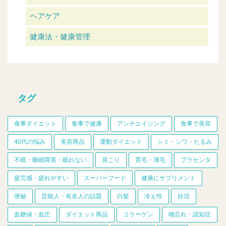
ヘアケア
健康法・健康管理
タグ
食事ダイエット
食事で健康
アンチエイジング
食事で美容
40代の悩み
美容商品
運動ダイエット
シミ・シワ・たるみ
不眠・睡眠障害・眠れない
肩こり
育毛・薄毛
プラセンタ
疲労感・疲れやすい
スーパーフード
健康にサプリメント
便秘
芸能人・有名人の話題
白髪
冷え性
妊活
血糖値・血圧
ダイエット商品
コラーゲン
物忘れ・認知症