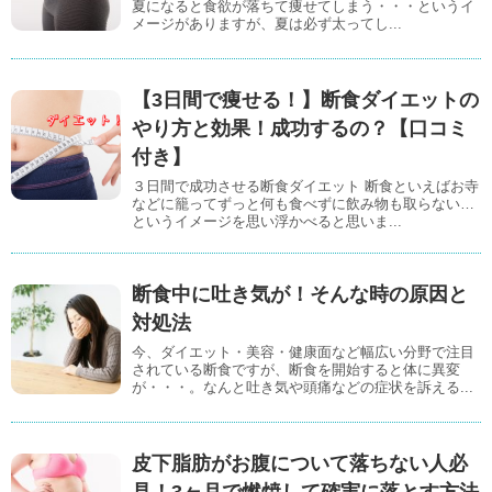
夏になると食欲が落ちて痩せてしまう・・・というイ
メージがありますが、夏は必ず太ってし...
【3日間で痩せる！】断食ダイエットの
やり方と効果！成功するの？【口コミ
付き】
３日間で成功させる断食ダイエット 断食といえばお寺
などに籠ってずっと何も食べずに飲み物も取らない…
というイメージを思い浮かべると思いま...
断食中に吐き気が！そんな時の原因と
対処法
今、ダイエット・美容・健康面など幅広い分野で注目
されている断食ですが、断食を開始すると体に異変
が・・・。なんと吐き気や頭痛などの症状を訴える...
皮下脂肪がお腹について落ちない人必
見！3ヶ月で燃焼して確実に落とす方法