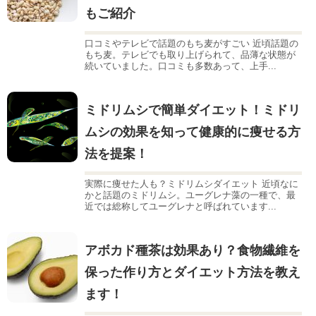
もご紹介
口コミやテレビで話題のもち麦がすごい 近頃話題の
もち麦。テレビでも取り上げられて、品薄な状態が
続いていました。口コミも多数あって、上手...
ミドリムシで簡単ダイエット！ミドリ
ムシの効果を知って健康的に痩せる方
法を提案！
実際に痩せた人も？ミドリムシダイエット 近頃なに
かと話題のミドリムシ。ユーグレナ藻の一種で、最
近では総称してユーグレナと呼ばれています...
アボカド種茶は効果あり？食物繊維を
保った作り方とダイエット方法を教え
ます！