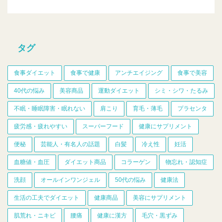
タグ
食事ダイエット
食事で健康
アンチエイジング
食事で美容
40代の悩み
美容商品
運動ダイエット
シミ・シワ・たるみ
不眠・睡眠障害・眠れない
肩こり
育毛・薄毛
プラセンタ
疲労感・疲れやすい
スーパーフード
健康にサプリメント
便秘
芸能人・有名人の話題
白髪
冷え性
妊活
血糖値・血圧
ダイエット商品
コラーゲン
物忘れ・認知症
洗顔
オールインワンジェル
50代の悩み
健康法
生活の工夫でダイエット
健康商品
美容にサプリメント
肌荒れ・ニキビ
腰痛
健康に漢方
毛穴・黒ずみ