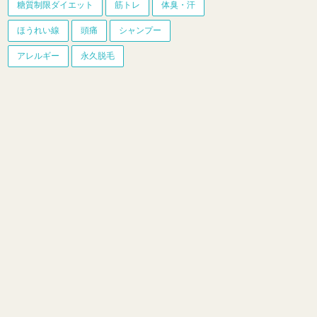
糖質制限ダイエット
筋トレ
体臭・汗
ほうれい線
頭痛
シャンプー
アレルギー
永久脱毛