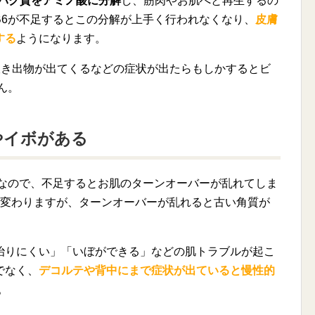
ンパク質をアミノ酸に分解
し、筋肉やお肌へと再生するの
B6が不足するとこの分解が上手く行われなくなり、
皮膚
する
ようになります。
吹き出物が出てくるなどの症状が出たらもしかするとビ
ん。
やイボがある
6なので、不足するとお肌のターンオーバーが乱れてしま
れ変わりますが、ターンオーバーが乱れると古い角質が
。
治りにくい」「いぼができる」などの肌トラブルが起こ
でなく、
デコルテや背中にまで症状が出ていると慢性的
。