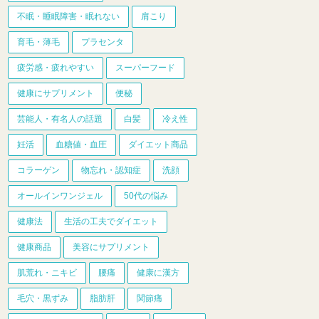
不眠・睡眠障害・眠れない
肩こり
育毛・薄毛
プラセンタ
疲労感・疲れやすい
スーパーフード
健康にサプリメント
便秘
芸能人・有名人の話題
白髪
冷え性
妊活
血糖値・血圧
ダイエット商品
コラーゲン
物忘れ・認知症
洗顔
オールインワンジェル
50代の悩み
健康法
生活の工夫でダイエット
健康商品
美容にサプリメント
肌荒れ・ニキビ
腰痛
健康に漢方
毛穴・黒ずみ
脂肪肝
関節痛