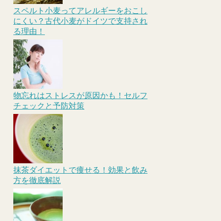
スペルト小麦ってアレルギーをおこし
にくい？古代小麦がドイツで支持され
る理由！
物忘れはストレスが原因かも！セルフ
チェックと予防対策
抹茶ダイエットで痩せる！効果と飲み
方を徹底解説