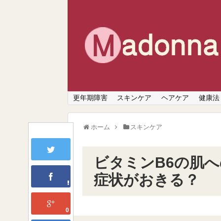
更年期障害
スキンケア
ヘアケア
健康法
ホーム
スキンケア
ビタミンB6の肌
症状がおきる？
0