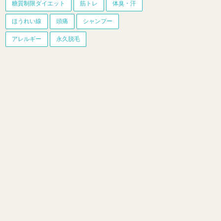
糖質制限ダイエット
筋トレ
体臭・汗
ほうれい線
頭痛
シャンプー
アレルギー
永久脱毛