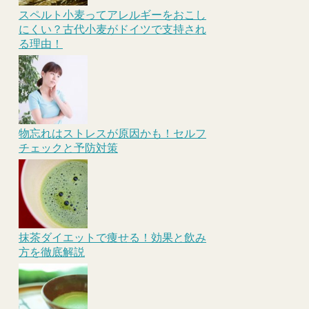
スペルト小麦ってアレルギーをおこし
にくい？古代小麦がドイツで支持され
る理由！
物忘れはストレスが原因かも！セルフ
チェックと予防対策
抹茶ダイエットで痩せる！効果と飲み
方を徹底解説