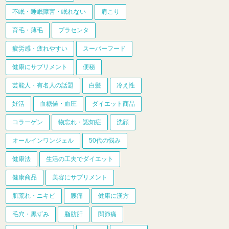
不眠・睡眠障害・眠れない
肩こり
育毛・薄毛
プラセンタ
疲労感・疲れやすい
スーパーフード
健康にサプリメント
便秘
芸能人・有名人の話題
白髪
冷え性
妊活
血糖値・血圧
ダイエット商品
コラーゲン
物忘れ・認知症
洗顔
オールインワンジェル
50代の悩み
健康法
生活の工夫でダイエット
健康商品
美容にサプリメント
肌荒れ・ニキビ
腰痛
健康に漢方
毛穴・黒ずみ
脂肪肝
関節痛