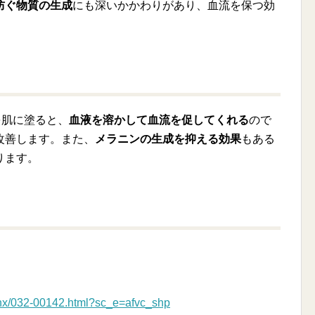
防ぐ物質の生成
にも深いかかわりがあり、血流を保つ効
を肌に塗ると、
血液を溶かして血流を促してくれる
ので
改善します。また、
メラニンの生成を抑える効果
もある
ります。
linx/032-00142.html?sc_e=afvc_shp