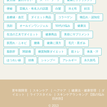
疲労感・疲れやすい
スーパーフード
健康にサプリメント
便秘
芸能人・有名人の話題
白髪
冷え性
妊活
血糖値・血圧
ダイエット商品
コラーゲン
物忘れ・認知症
洗顔
オールインワンジェル
50代の悩み
健康法
生活の工夫でダイエット
健康商品
美容にサプリメント
肌荒れ・ニキビ
腰痛
健康に漢方
毛穴・黒ずみ
脂肪肝
関節痛
糖質制限ダイエット
筋トレ
体臭・汗
ほうれい線
頭痛
シャンプー
アレルギー
永久脱毛
更年期障害
スキンケア
ヘアケア
健康法・健康管理
ダ
イエット
ライフスタイル
スキンケアランキング 【肌の悩み
目的別】
© 2013