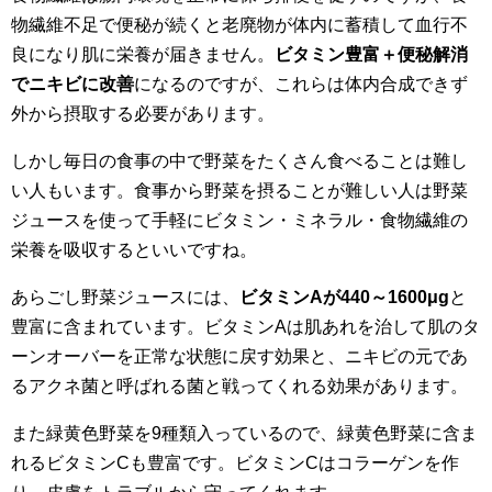
物繊維不足で便秘が続くと老廃物が体内に蓄積して血行不
良になり肌に栄養が届きません。
ビタミン豊富＋便秘解消
でニキビに改善
になるのですが、これらは体内合成できず
外から摂取する必要があります。
しかし毎日の食事の中で野菜をたくさん食べることは難し
い人もいます。食事から野菜を摂ることが難しい人は野菜
ジュースを使って手軽にビタミン・ミネラル・食物繊維の
栄養を吸収するといいですね。
あらごし野菜ジュースには、
ビタミンAが440～1600μg
と
豊富に含まれています。ビタミンAは肌あれを治して肌のタ
ーンオーバーを正常な状態に戻す効果と、ニキビの元であ
るアクネ菌と呼ばれる菌と戦ってくれる効果があります。
また緑黄色野菜を9種類入っているので、緑黄色野菜に含ま
れるビタミンCも豊富です。ビタミンCはコラーゲンを作