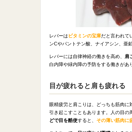
レバーは
ビタミンの宝庫
だと言われてい
ンCやパントテン酸、ナイアシン、亜
レバーには自律神経の働きを高め、
肩
白内障や緑内障の予防をする働きがあ
目が疲れると肩も疲れる
眼精疲労と肩こりは、どっちも筋肉に
引き起こすこともあります。人の目の
どで目を酷使
すると、
その薄い筋肉に