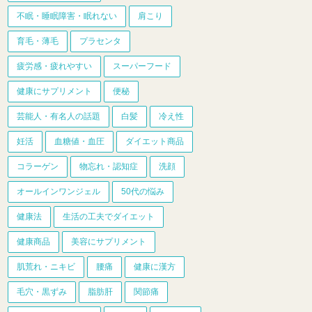
不眠・睡眠障害・眠れない
肩こり
育毛・薄毛
プラセンタ
疲労感・疲れやすい
スーパーフード
健康にサプリメント
便秘
芸能人・有名人の話題
白髪
冷え性
妊活
血糖値・血圧
ダイエット商品
コラーゲン
物忘れ・認知症
洗顔
オールインワンジェル
50代の悩み
健康法
生活の工夫でダイエット
健康商品
美容にサプリメント
肌荒れ・ニキビ
腰痛
健康に漢方
毛穴・黒ずみ
脂肪肝
関節痛