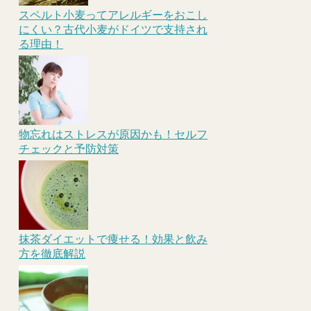
スペルト小麦ってアレルギーをおこし
にくい？古代小麦がドイツで支持され
る理由！
物忘れはストレスが原因かも！セルフ
チェックと予防対策
抹茶ダイエットで痩せる！効果と飲み
方を徹底解説