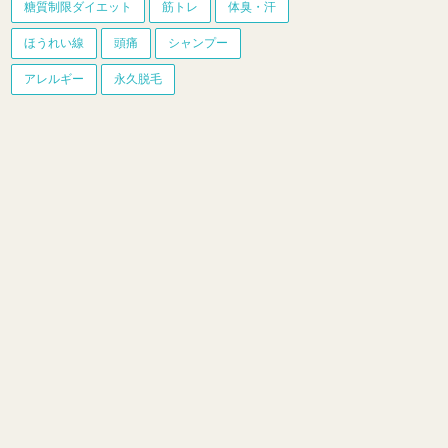
糖質制限ダイエット
筋トレ
体臭・汗
ほうれい線
頭痛
シャンプー
アレルギー
永久脱毛