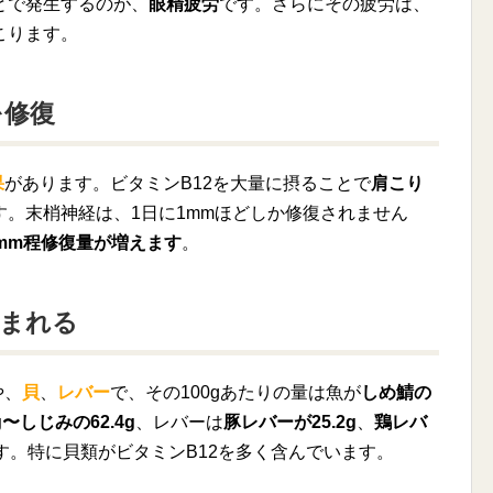
とで発生するのが、
眼精疲労
です。さらにその疲労は、
こります。
を修復
果
があります。ビタミンB12を大量に摂ることで
肩こり
す。末梢神経は、1日に1mmほどしか修復されません
2mm程修復量が増えます
。
含まれる
や、
貝
、
レバー
で、その100gあたりの量は魚が
しめ鯖の
g〜しじみの62.4g
、レバーは
豚レバーが25.2g
、
鶏レバ
す。特に貝類がビタミンB12を多く含んでいます。