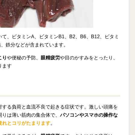
て、ビタミンA、ビタミンB1、B2、B6、B12、ビタミ
鉛、鉄分などが含まれています。
こり
や便秘の予防、
眼精疲労
や目のかすみをとったり、
ります
対する負荷と血流不良で起きる症状です。激しい頭痛を
周りは薄い筋肉の集合体で、
パソコンやスマホの操作な
疲れとコリがたまります
。