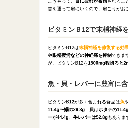
こうやって、
目に疲れが蓄積
されるこ
首を通って肩にいくので、肩こりがお
ビタミンＢ12で末梢神経
ビタミンB12は
末梢神経を修復する効
や眼精疲労などの神経痛を抑制
できま
が、ビタミンB12を
1500mg程摂ると
魚・貝・レバーに豊富に
ビタミンB12が多く含まれる食品は
魚
11.4g〜鰯の29.3g
、貝は
ホタテの11.4
ーが44.4g
、
牛レバーは52.8g
もありま