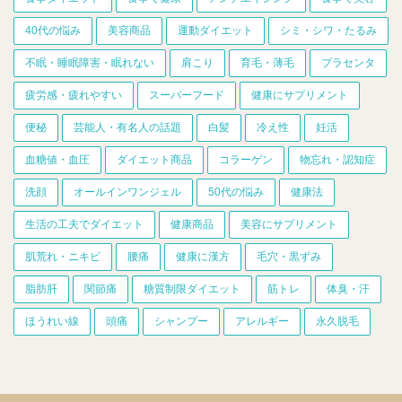
40代の悩み
美容商品
運動ダイエット
シミ・シワ・たるみ
不眠・睡眠障害・眠れない
肩こり
育毛・薄毛
プラセンタ
疲労感・疲れやすい
スーパーフード
健康にサプリメント
便秘
芸能人・有名人の話題
白髪
冷え性
妊活
血糖値・血圧
ダイエット商品
コラーゲン
物忘れ・認知症
洗顔
オールインワンジェル
50代の悩み
健康法
生活の工夫でダイエット
健康商品
美容にサプリメント
肌荒れ・ニキビ
腰痛
健康に漢方
毛穴・黒ずみ
脂肪肝
関節痛
糖質制限ダイエット
筋トレ
体臭・汗
ほうれい線
頭痛
シャンプー
アレルギー
永久脱毛