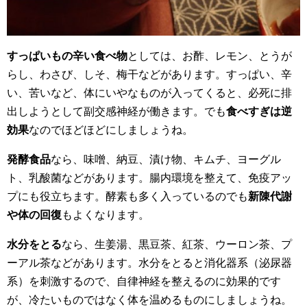
すっぱいもの辛い食べ物
としては、お酢、レモン、とうが
らし、わさび、しそ、梅干などがあります。すっぱい、辛
い、苦いなど、体にいやなものが入ってくると、必死に排
出しようとして副交感神経が働きます。でも
食べすぎは逆
効果
なのでほどほどにしましょうね。
発酵食品
なら、味噌、納豆、漬け物、キムチ、ヨーグル
ト、乳酸菌などがあります。腸内環境を整えて、免疫アッ
プにも役立ちます。酵素も多く入っているのでも
新陳代謝
や体の回復
もよくなります。
水分をとる
なら、生姜湯、黒豆茶、紅茶、ウーロン茶、プ
ーアル茶などがあります。水分をとると消化器系（泌尿器
系）を刺激するので、自律神経を整えるのに効果的です
が、冷たいものではなく体を温めるものにしましょうね。