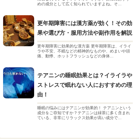
めの成分として広く知られていますよね。そ...
更年期障害には漢方薬が効く！その効
果や選び方・服用方法や副作用を解説
更年期障害に効果的な漢方薬 更年期障害は、イライ
ラや不安、不眠などの精神的なものや、めまいや頭
痛、動悸、ホットフラッシュなどの身体...
テアニンの睡眠効果とは？イライラや
ストレスで眠れない人におすすめの理
由！
睡眠の悩みにはテアニンが効果的！ テアニンという
成分をご存知ですか？テアニンは緑茶に多く含まれ
ている、非常にリラックス効果が高い成分で...