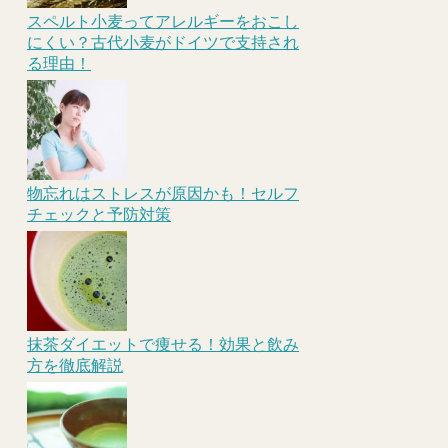
スペルト小麦ってアレルギーをおこし
にくい？古代小麦がドイツで支持され
る理由！
物忘れはストレスが原因かも！セルフ
チェックと予防対策
抹茶ダイエットで痩せる！効果と飲み
方を徹底解説