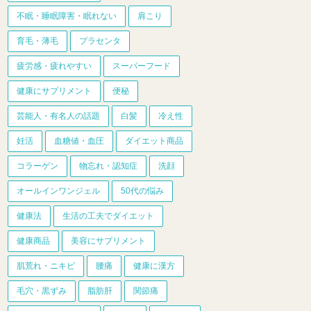
不眠・睡眠障害・眠れない
肩こり
育毛・薄毛
プラセンタ
疲労感・疲れやすい
スーパーフード
健康にサプリメント
便秘
芸能人・有名人の話題
白髪
冷え性
妊活
血糖値・血圧
ダイエット商品
コラーゲン
物忘れ・認知症
洗顔
オールインワンジェル
50代の悩み
健康法
生活の工夫でダイエット
健康商品
美容にサプリメント
肌荒れ・ニキビ
腰痛
健康に漢方
毛穴・黒ずみ
脂肪肝
関節痛