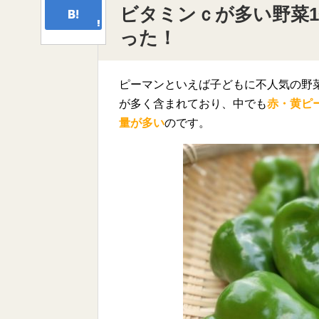
ビタミンｃが多い野菜
った！
ピーマンといえば子どもに不人気の野
が多く含まれており、中でも
赤・黄ピ
量が多い
のです。