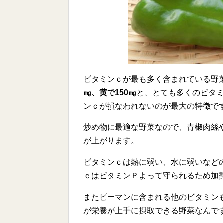
ビタミンｃが最も多く含まれている野
㎎、黄で150㎎
と、とても多くのビタ
ンｃが損なわれないのが最大の特徴で
炒め物に最適な野菜なので、青椒肉絲
が上がります。
ビタミンｃは熱に弱い、水に弱いなど
ｃはビタミンＰよって守られるため加
またピーマンに含まれる他のビタミン
が栄養が上手に摂取できる野菜なんで