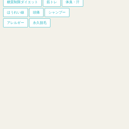
糖質制限ダイエット
筋トレ
体臭・汗
ほうれい線
頭痛
シャンプー
アレルギー
永久脱毛