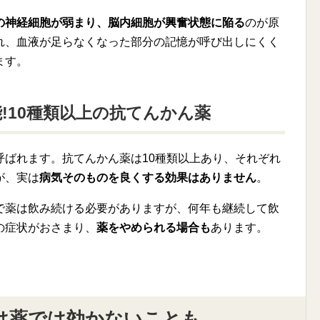
の神経細胞が弱まり、脳内細胞が興奮状態に陥る
のが原
れ、血液が足らなくなった部分の記憶が呼び出しにくく
ます。
!10種類以上の抗てんかん薬
呼ばれます。抗てんかん薬は10種類以上あり、それぞれ
が、実は
病気そのものを良くする効果はありません
。
で薬は飲み続ける必要がありますが、何年も継続して飲
の症状がおさまり、
薬をやめられる場合も
あります。
は薬では効かないことも