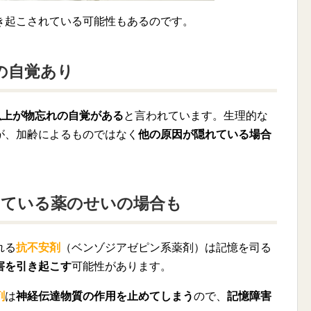
き起こされている可能性もあるのです。
の自覚あり
以上が物忘れの自覚がある
と言われています。生理的な
が、加齢によるものではなく
他の原因が隠れている場合
。
している薬のせいの場合も
れる
抗不安剤
（ベンゾジアゼピン系薬剤）は記憶を司る
害を引き起こす
可能性があります。
剤
は
神経伝達物質の作用を止めてしまう
ので、
記憶障害