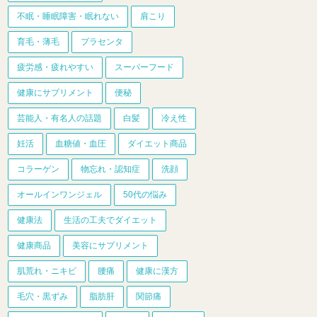
不眠・睡眠障害・眠れない
肩こり
育毛・薄毛
プラセンタ
疲労感・疲れやすい
スーパーフード
健康にサプリメント
便秘
芸能人・有名人の話題
白髪
冷え性
妊活
血糖値・血圧
ダイエット商品
コラーゲン
物忘れ・認知症
洗顔
オールインワンジェル
50代の悩み
健康法
生活の工夫でダイエット
健康商品
美容にサプリメント
肌荒れ・ニキビ
腰痛
健康に漢方
毛穴・黒ずみ
脂肪肝
関節痛