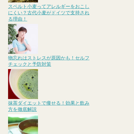
スペルト小麦ってアレルギーをおこし
にくい？古代小麦がドイツで支持され
る理由！
物忘れはストレスが原因かも！セルフ
チェックと予防対策
抹茶ダイエットで痩せる！効果と飲み
方を徹底解説