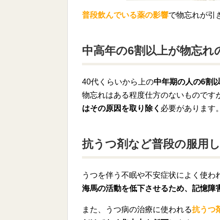
普段飲んでいる薬の影響
で物忘れが引
中高年の6割以上が物忘れ
40代くらいから上の
中年期の人の6割
物忘れはある程度仕方のないものです
はその原因を取り除く
必要があります
抗うつ剤など普段の服用
うつを伴う不眠や不安症状によく使わ
海馬の活動を低下させるため、記憶障
また、うつ病の治療に使われる
抗うつ