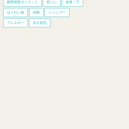
糖質制限ダイエット
筋トレ
体臭・汗
ほうれい線
頭痛
シャンプー
アレルギー
永久脱毛