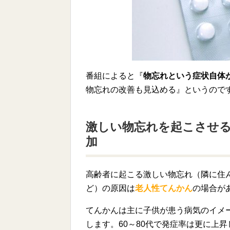
番組によると『
物忘れという症状自体
物忘れの改善も見込める』というので
激しい物忘れを起こさせる
加
高齢者に起こる激しい物忘れ（隣に住
ど）の原因は
老人性てんかん
の場合が
てんかんは主に子供が患う病気のイメ
します。60～80代で発症率は更に上