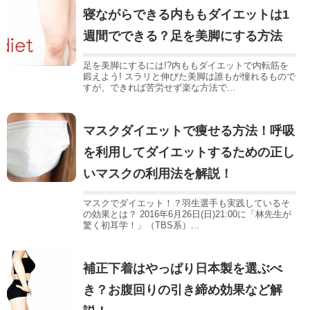
寝ながらできる内ももダイエットは1
週間でできる？足を美脚にする方法
足を美脚にするには!?内ももダイエットで内転筋を
鍛えよう! スラリと伸びた美脚は誰もが憧れるもので
すが、できれば苦労せず楽な方法で...
マスクダイエットで痩せる方法！呼吸
を利用してダイエットするための正し
いマスクの利用法を解説！
マスクでダイエット！？羽生選手も実践しているそ
の効果とは？ 2016年6月26日(日)21:00に「林先生が
驚く初耳学！」（TBS系）...
補正下着はやっぱり日本製を選ぶべ
き？お腹回りの引き締め効果など解