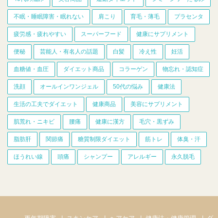
不眠・睡眠障害・眠れない
肩こり
育毛・薄毛
プラセンタ
疲労感・疲れやすい
スーパーフード
健康にサプリメント
便秘
芸能人・有名人の話題
白髪
冷え性
妊活
血糖値・血圧
ダイエット商品
コラーゲン
物忘れ・認知症
洗顔
オールインワンジェル
50代の悩み
健康法
生活の工夫でダイエット
健康商品
美容にサプリメント
肌荒れ・ニキビ
腰痛
健康に漢方
毛穴・黒ずみ
脂肪肝
関節痛
糖質制限ダイエット
筋トレ
体臭・汗
ほうれい線
頭痛
シャンプー
アレルギー
永久脱毛