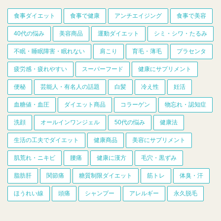
食事ダイエット
食事で健康
アンチエイジング
食事で美容
40代の悩み
美容商品
運動ダイエット
シミ・シワ・たるみ
不眠・睡眠障害・眠れない
肩こり
育毛・薄毛
プラセンタ
疲労感・疲れやすい
スーパーフード
健康にサプリメント
便秘
芸能人・有名人の話題
白髪
冷え性
妊活
血糖値・血圧
ダイエット商品
コラーゲン
物忘れ・認知症
洗顔
オールインワンジェル
50代の悩み
健康法
生活の工夫でダイエット
健康商品
美容にサプリメント
肌荒れ・ニキビ
腰痛
健康に漢方
毛穴・黒ずみ
脂肪肝
関節痛
糖質制限ダイエット
筋トレ
体臭・汗
ほうれい線
頭痛
シャンプー
アレルギー
永久脱毛