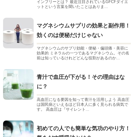
インフリーとは？ 最近注目されているGFCFダイエ
ットという言葉を聞いたことはありま...
マグネシウムサプリの効果と副作用！
効くのは便秘だけじゃない
マグネシウムのサプリ効能・便秘・偏頭痛・美容に
効果的 ミネラルの一つであるマグネシウム。その名
前は知っているけれどどんな役割があるのか...
青汁で血圧が下がる！その理由はな
に？
高血圧になる要因を知って青汁を活用しよう 高血圧
は国民病といえるほど日本人に多く見られる病気で
す。 高血圧は『サイレント...
初めての人でも簡単な気功のやり方！