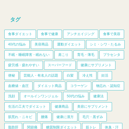
タグ
食事ダイエット
食事で健康
アンチエイジング
食事で美容
40代の悩み
美容商品
運動ダイエット
シミ・シワ・たるみ
不眠・睡眠障害・眠れない
肩こり
育毛・薄毛
プラセンタ
疲労感・疲れやすい
スーパーフード
健康にサプリメント
便秘
芸能人・有名人の話題
白髪
冷え性
妊活
血糖値・血圧
ダイエット商品
コラーゲン
物忘れ・認知症
洗顔
オールインワンジェル
50代の悩み
健康法
生活の工夫でダイエット
健康商品
美容にサプリメント
肌荒れ・ニキビ
腰痛
健康に漢方
毛穴・黒ずみ
脂肪肝
関節痛
糖質制限ダイエット
筋トレ
体臭・汗