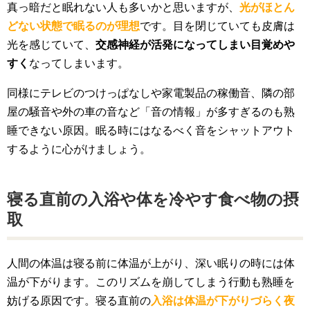
真っ暗だと眠れない人も多いかと思いますが、
光がほとん
どない状態で眠るのが理想
です。目を閉じていても皮膚は
光を感じていて、
交感神経が活発になってしまい目覚めや
すく
なってしまいます。
同様にテレビのつけっぱなしや家電製品の稼働音、隣の部
屋の騒音や外の車の音など「音の情報」が多すぎるのも熟
睡できない原因。眠る時にはなるべく音をシャットアウト
するように心がけましょう。
寝る直前の入浴や体を冷やす食べ物の摂
取
人間の体温は寝る前に体温が上がり、深い眠りの時には体
温が下がります。このリズムを崩してしまう行動も熟睡を
妨げる原因です。寝る直前の
入浴は体温が下がりづらく夜