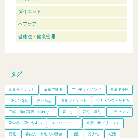
ダイエット
ヘアケア
健康法・健康管理
タグ
食事ダイエット
食事で健康
アンチエイジング
食事で美容
40代の悩み
美容商品
運動ダイエット
シミ・シワ・たるみ
不眠・睡眠障害・眠れない
肩こり
育毛・薄毛
プラセンタ
疲労感・疲れやすい
スーパーフード
健康にサプリメント
便秘
芸能人・有名人の話題
白髪
冷え性
妊活