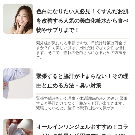
色白になりたい人必見！くすんだお肌
を改善する人気の美白化粧水から食べ
物やサプリまで！
紫外線が気になる季節ですね。日焼け対策は万全で
すか？白く美しい肌は、男性だけでなく女性も憧れ
ます。そこで、憧れの色白さんになるための方法を
ご...
緊張すると脇汗が止まらない！その理
由と止める方法・臭い対策
緊張で脇汗をかく理由・体温調節の汗との違い 緊張
すると手汗だけでなく、脇からも汗が出てきます。
緊張していると、脇汗は手汗に比べて気づき...
オールインワンジェルおすすめ！コラ