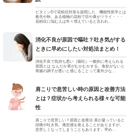
ビタミンDで花粉症対策を提唱した、機能性医学とは
春先や秋、ある植物の花粉で目や鼻がツライ・・・
花粉症に悩む人は年々増えていると言われ...
消化不良が原因で嘔吐？吐き気がする
ときに早めにしたい対処法まとめ！
消化不良で気持ち悪い（嘔吐）一般的に考えられる
原因とは なんだか胃がむかむかする、食欲がないと
胃腸の調子が悪いと感じることって案外少な...
肩こりで息苦しい時の原因と改善方法
とは？症状から考えられる様々な可能
性
肩こりで息苦しい？原因と改善法 肩が凝っていると
頭痛や吐き気、倦怠感を覚えることがありますが、
息苦しくなってしまうこともあります。早め...