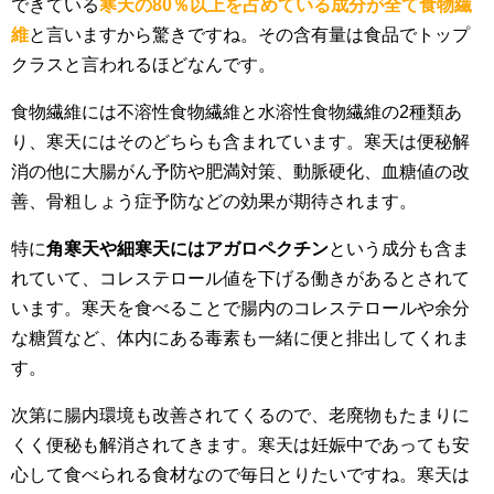
できている
寒天の80％以上を占めている成分が全て食物繊
維
と言いますから驚きですね。その含有量は食品でトップ
クラスと言われるほどなんです。
食物繊維には不溶性食物繊維と水溶性食物繊維の2種類あ
り、寒天にはそのどちらも含まれています。寒天は便秘解
消の他に大腸がん予防や肥満対策、動脈硬化、血糖値の改
善、骨粗しょう症予防などの効果が期待されます。
特に
角寒天や細寒天にはアガロペクチン
という成分も含ま
れていて、コレステロール値を下げる働きがあるとされて
います。寒天を食べることで腸内のコレステロールや余分
な糖質など、体内にある毒素も一緒に便と排出してくれま
す。
次第に腸内環境も改善されてくるので、老廃物もたまりに
くく便秘も解消されてきます。寒天は妊娠中であっても安
心して食べられる食材なので毎日とりたいですね。寒天は