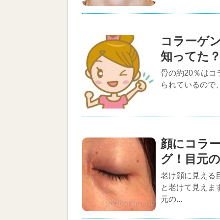
コラーゲ
知ってた
骨の約20％は
られているので、
顔にコラ
グ！目元
老け顔に見える
と老けて見えま
元の...