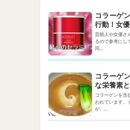
コラーゲ
行動！女
芸能人や女優さ
るので参考にし
同...
コラーゲ
な栄養素
コラーゲンを含
われています。
が、...