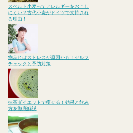
スペルト小麦ってアレルギーをおこし
にくい？古代小麦がドイツで支持され
る理由！
物忘れはストレスが原因かも！セルフ
チェックと予防対策
抹茶ダイエットで痩せる！効果と飲み
方を徹底解説