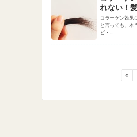
れない！
コラーゲン効果
と言っても、本
ビ・...