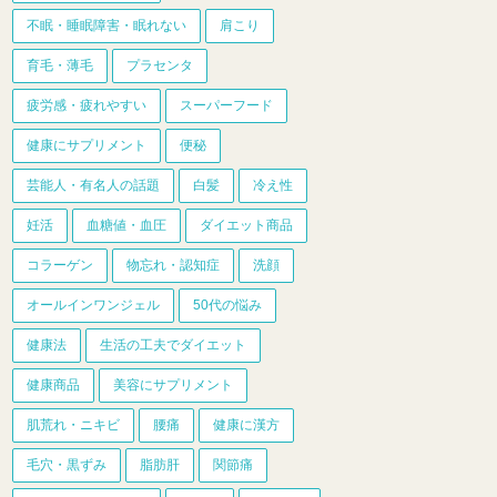
不眠・睡眠障害・眠れない
肩こり
育毛・薄毛
プラセンタ
疲労感・疲れやすい
スーパーフード
健康にサプリメント
便秘
芸能人・有名人の話題
白髪
冷え性
妊活
血糖値・血圧
ダイエット商品
コラーゲン
物忘れ・認知症
洗顔
オールインワンジェル
50代の悩み
健康法
生活の工夫でダイエット
健康商品
美容にサプリメント
肌荒れ・ニキビ
腰痛
健康に漢方
毛穴・黒ずみ
脂肪肝
関節痛