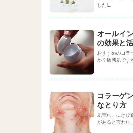
した!...
オールイ
の効果と
おすすめのコラ
か？敏感肌ですか
コラーゲ
なとり方
肌荒れ、にきび
があると言われ、