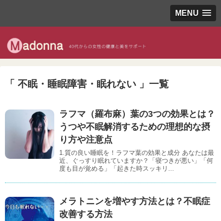
MENU
「 不眠・睡眠障害・眠れない 」一覧
ラフマ（羅布麻）葉の3つの効果とは？
うつや不眠解消するための理想的な摂
り方や注意点
1.質の良い睡眠を！ラフマ葉の効果と成分 あなたは最
近、ぐっすり眠れていますか？「寝つきが悪い」「何
度も目が覚める」「起きた時スッキリ...
メラトニンを増やす方法とは？不眠症
改善する方法