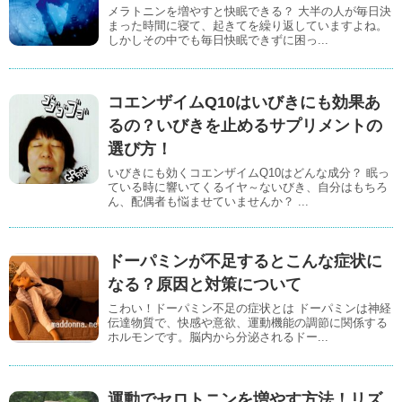
メラトニンを増やすと快眠できる？ 大半の人が毎日決
まった時間に寝て、起きてを繰り返していますよね。
しかしその中でも毎日快眠できずに困っ...
コエンザイムQ10はいびきにも効果あ
るの？いびきを止めるサプリメントの
選び方！
いびきにも効くコエンザイムQ10はどんな成分？ 眠っ
ている時に響いてくるイヤ～ないびき、自分はもちろ
ん、配偶者も悩ませていませんか？ ...
ドーパミンが不足するとこんな症状に
なる？原因と対策について
こわい！ドーパミン不足の症状とは ドーパミンは神経
伝達物質で、快感や意欲、運動機能の調節に関係する
ホルモンです。脳内から分泌されるドー...
運動でセロトニンを増やす方法！リズ