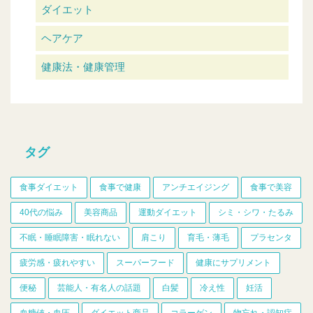
ダイエット
ヘアケア
健康法・健康管理
タグ
食事ダイエット
食事で健康
アンチエイジング
食事で美容
40代の悩み
美容商品
運動ダイエット
シミ・シワ・たるみ
不眠・睡眠障害・眠れない
肩こり
育毛・薄毛
プラセンタ
疲労感・疲れやすい
スーパーフード
健康にサプリメント
便秘
芸能人・有名人の話題
白髪
冷え性
妊活
血糖値・血圧
ダイエット商品
コラーゲン
物忘れ・認知症